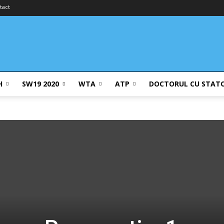
tact
H
SW19 2020
WTA
ATP
DOCTORUL CU STAT