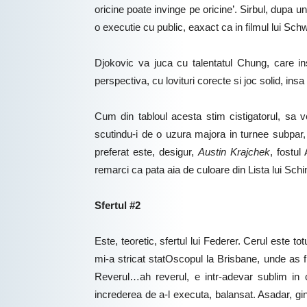
oricine poate invinge pe oricine’. Sirbul, dupa 
o executie cu public, eaxact ca in filmul lui Sc
Djokovic va juca cu talentatul Chung, care insa
perspectiva, cu lovituri corecte si joc solid, ins
Cum din tabloul acesta stim cistigatorul, sa 
scutindu-i de o uzura majora in turnee subpar,
preferat este, desigur,
Austin Krajchek
, fostul
remarci ca pata aia de culoare din Lista lui Sch
Sfertul #2
Este, teoretic, sfertul lui Federer. Cerul este 
mi-a stricat statOscopul la Brisbane, unde as f
Reverul…ah reverul, e intr-adevar sublim in c
increderea de a-l executa, balansat. Asadar, gin