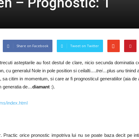
en – Prognostic: 1
Share on Facebook
Tweet on Twitter
recuti asteptarile au fost destul de clare, nicio secunda dominatia c
, cu generalul Nole in pole position si ceilalti….
trei
…plus
unu
tinind
 citim in momentum, si care ar fi prognosticul generatiilor (aia de au
em generatia de…
diamant
:).
ms/index.html
r
. Practic orice pronostic impotriva lui nu se poate baza decit pe inti