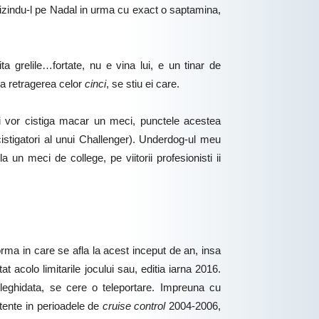
erizindu-l pe Nadal in urma cu exact o saptamina,
ta grelile…fortate, nu e vina lui, e un tinar de
upa retragerea celor
cinci
, se stiu ei care.
i vor cistiga macar un meci, punctele acestea
istigatori al unui Challenger). Underdog-ul meu
un meci de college, pe viitorii profesionisti ii
orma in care se afla la acest inceput de an, insa
acolo limitarile jocului sau, editia iarna 2016.
leghidata, se cere o teleportare. Impreuna cu
stente in perioadele de
cruise control
2004-2006,