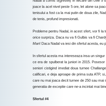
Nadal a comis 5(greseli) in fiecare din cele 5 
joace la acel nivel peste 5 ore, let alone sa joa
tenisului a fost ca la mai putin de doua zile, Nad
de tenis, profund impresionati.
Probleme pentru Nadal, in acest sfert, vor fi la 
orice surpriza. Daca nu va fi Gulbis va fi Chardy
Man
! Daca Nadal va iesi din sfertul acesta, eu p
In sfertul acesta ma intereseaza insa un singur 
ce era de spulberat la juniori in 2015. Posesor a
seniori cistigind imediat doua turnee Challanger
calificari, e deja aproape de prima suta ATP, si
care nu mai joaca decit turnee de 250 sau mai sus
generatia de exceptie care ne-a incintat mai bi
Sfertul #4