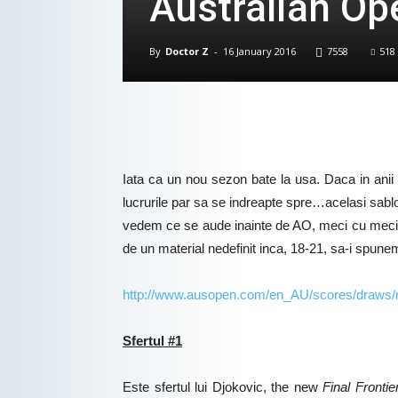
Australian Op
By
Doctor Z
-
16 January 2016
7558
518
Iata ca un nou sezon bate la usa. Daca in anii t
lucrurile par sa se indreapte spre…acelasi sablon
vedem ce se aude inainte de AO, meci cu meci, sa
de un material nedefinit inca, 18-21, sa-i spun
http://www.ausopen.com/en_AU/scores/draws/
Sfertul #1
Este sfertul lui Djokovic, the new
Final Frontie