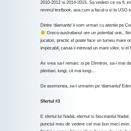
2010-2012 si 2014-2015. Sa vedem ce va fi, insa 
reverul textbook, asa cum a facut-o si la USO in
Dintre ‘diamante’ ii vom urmari cu atentie pe Cor
Greco-australianul are un potential unic, fiin
jucatori, practic el poate face un turneu mare ori
impecabil, caruia ii intrevad un mare viitor, si e
As vrea sa-l remarc si pe Dimitrov, sa-i mai d
plimbari, lungi, cit mai lungi…
De asemenea, sa-l urmarim pe ‘diamantul’ Edmund,
Sfertul #3
E sfertul lui Nadal, eternul si fascinantul Nada
punctul meu de vedere cel mai bun meci
ever