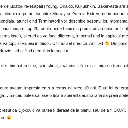
 de jucatori re-esapati (Young, Giraldo, Kukushkin, Baker-asta are scu
va intimpla in primul tur, intre Murray si Zverev. Extrem de important 
ondiala, atunci cind Terminatorii vor deschide sezonul lor, momenta
a pasul inspre Top 20, acolo unde banii din premii devin nesemnifica
 nu ma insel), si cred ca va face diferenta, in primul rind la capitolul
a topi, si va iesi in decor. Ultimul set cred ca va fi 6-1
Din punct
jokovic, sirbul fiind demult in lumea lui…
t schimbat in bine, si in sfirsit, maturizat. Nu m-ar mira sa treca citev
 care aveam impresia ca s-a retras de vreo 10 ani. E un fel de cramp
tiga… Sincer, putea sa lase o tinara speranta australiana sa preia sta
ezut ca Djokovic va putea fi deraiat de la planul sau de a fi GOAT, ins
uare