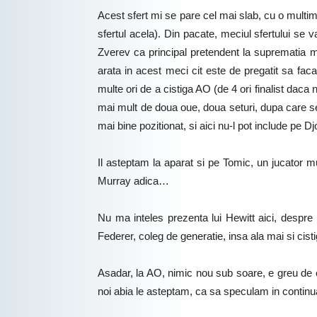
Acest sfert mi se pare cel mai slab, cu o multime
sfertul acela). Din pacate, meciul sfertului se 
Zverev ca principal pretendent la suprematia m
arata in acest meci cit este de pregatit sa fac
multe ori de a cistiga AO (de 4 ori finalist daca
mai mult de doua oue, doua seturi, dupa care se v
mai bine pozitionat, si aici nu-l pot include pe D
Il asteptam la aparat si pe Tomic, un jucator mul
Murray adica…
Nu ma inteles prezenta lui Hewitt aici, despre
Federer, coleg de generatie, insa ala mai si cis
Asadar, la AO, nimic nou sub soare, e greu de cr
noi abia le asteptam, ca sa speculam in contin