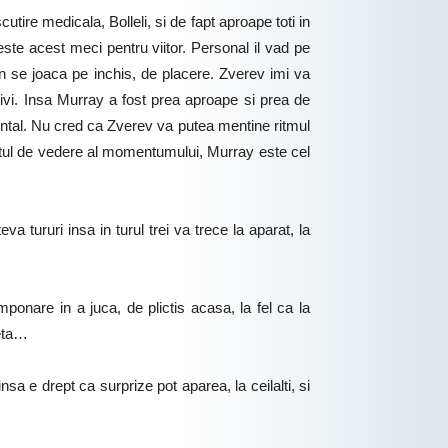
tire medicala, Bolleli, si de fapt aproape toti in
este acest meci pentru viitor. Personal il vad pe
n se joaca pe inchis, de placere. Zverev imi va
tivi. Insa Murray a fost prea aproape si prea de
 mental. Nu cred ca Zverev va putea mentine ritmul
ul de vedere al momentumului, Murray este cel
a tururi insa in turul trei va trece la aparat, la
onare in a juca, de plictis acasa, la fel ca la
feta…
a e drept ca surprize pot aparea, la ceilalti, si