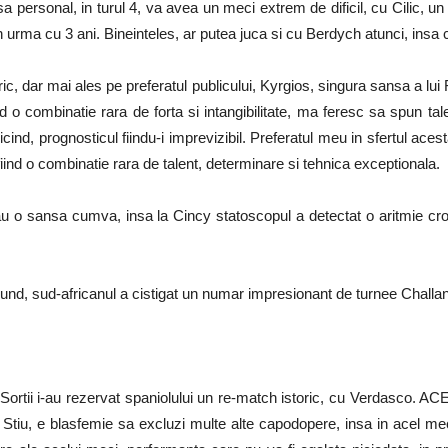
personal, in turul 4, va avea un meci extrem de dificil, cu Cilic, un
 urma cu 3 ani. Bineinteles, ar putea juca si cu Berdych atunci, insa c
ic, dar mai ales pe preferatul publicului, Kyrgios, singura sansa a lui 
d o combinatie rara de forta si intangibilitate, ma feresc sa spun tale
cind, prognosticul fiindu-i imprevizibil. Preferatul meu in sfertul aces
l fiind o combinatie rara de talent, determinare si tehnica exceptionala.
au o sansa cumva, insa la Cincy statoscopul a detectat o aritmie cro
 sud-africanul a cistigat un numar impresionant de turnee Challanger 
l. Sortii i-au rezervat spaniolului un re-match istoric, cu Verdasco. A
. Stiu, e blasfemie sa excluzi multe alte capodopere, insa in acel meci