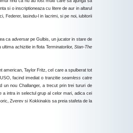
rimul rind ca nu au fost multi care sa ajunga sa
a si o inscriptioneaza cu litere de aur in altarul
Federer, lasindu-l in lacrimi, si pe noi, iubitorii
avea ca adversar pe Gulbis, un jucator in stare de
ltima achizitie in flota Terminatorilor,
Stan-The
 american, Taylor Fritz, cel care a spulberat tot
at USO, facind imediat o tranzitie
seamless
catre
d un nou Challanger, a trecut prin trei tururi de
a intra in selectul grup al celor mari, adica cei
Coric, Zverev si Kokkinakis sa preia stafeta de la