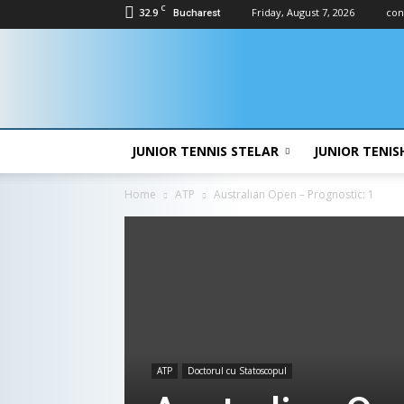
C
32.9
Friday, August 7, 2026
con
Bucharest
Doctor
Zs
JUNIOR TENNIS STELAR
JUNIOR TENIS
Home
ATP
Australian Open – Prognostic: 1
ATP
Doctorul cu Statoscopul