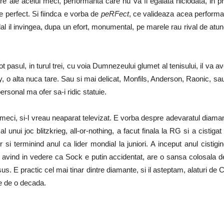
ore ale acelui meci, performanta care nu va fi egalata niciodata, in p
ce perfect. Si fiindca e vorba de
peRFect
, ce valideaza acea performant
al il invingea, dupa un efort, monumental, pe marele rau rival de atunci, 
tot pasul, in turul trei, cu voia Dumnezeului glumet al tenisului, il va 
, o alta nuca tare. Sau si mai delicat, Monfils, Anderson, Raonic, sau u
ersonal ma ofer sa-i ridic statuie.
meci, si-l vreau neaparat televizat. E vorba despre adevaratul diamant
l unui joc blitzkrieg, all-or-nothing, a facut finala la RG si a cistig
 si terminind anul ca lider mondial la juniori. A inceput anul cistigin
, avind in vedere ca Sock e putin accidentat, are o sansa colosala de 
. E practic cel mai tinar dintre diamante, si il asteptam, alaturi de 
ne de o decada.