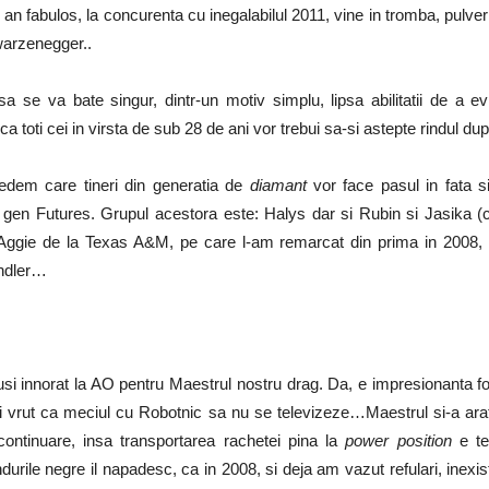
un an fabulos, la concurenta cu inegalabilul 2011, vine in tromba, pulv
hwarzenegger..
 se va bate singur, dintr-un motiv simplu, lipsa abilitatii de a evi
a ca toti cei in virsta de sub 28 de ani vor trebui sa-si astepte rindul d
vedem care tineri din generatia de
diamant
vor face pasul in fata s
 gen Futures. Grupul acestora este: Halys dar si Rubin si Jasika (c
 Aggie de la Texas A&M, pe care l-am remarcat din prima in 2008, la 
indler…
totusi innorat la AO pentru Maestrul nostru drag. Da, e impresionanta f
i vrut ca meciul cu Robotnic sa nu se televizeze…Maestrul si-a aratat 
ontinuare, insa transportarea rachetei pina la
power position
e te
durile negre il napadesc, ca in 2008, si deja am vazut refulari, inexi