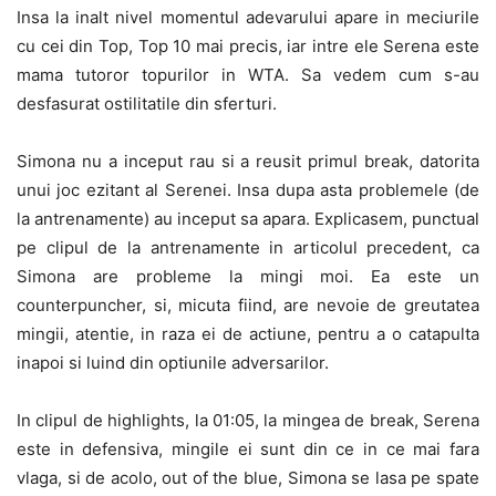
Insa la inalt nivel momentul adevarului apare in meciurile
cu cei din Top, Top 10 mai precis, iar intre ele Serena este
mama tutoror topurilor in WTA. Sa vedem cum s-au
desfasurat ostilitatile din sferturi.
Simona nu a inceput rau si a reusit primul break, datorita
unui joc ezitant al Serenei. Insa dupa asta problemele (de
la antrenamente) au inceput sa apara. Explicasem, punctual
pe clipul de la antrenamente in articolul precedent, ca
Simona are probleme la mingi moi. Ea este un
counterpuncher, si, micuta fiind, are nevoie de greutatea
mingii, atentie, in raza ei de actiune, pentru a o catapulta
inapoi si luind din optiunile adversarilor.
In clipul de highlights, la 01:05, la mingea de break, Serena
este in defensiva, mingile ei sunt din ce in ce mai fara
vlaga, si de acolo, out of the blue, Simona se lasa pe spate