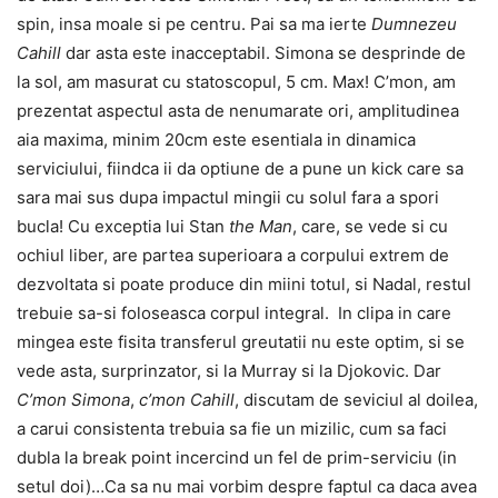
spin, insa moale si pe centru. Pai sa ma ierte
Dumnezeu
Cahill
dar asta este inacceptabil. Simona se desprinde de
la sol, am masurat cu statoscopul, 5 cm. Max! C’mon, am
prezentat aspectul asta de nenumarate ori, amplitudinea
aia maxima, minim 20cm este esentiala in dinamica
serviciului, fiindca ii da optiune de a pune un kick care sa
sara mai sus dupa impactul mingii cu solul fara a spori
bucla! Cu exceptia lui Stan
the Man
, care, se vede si cu
ochiul liber, are partea superioara a corpului extrem de
dezvoltata si poate produce din miini totul, si Nadal, restul
trebuie sa-si foloseasca corpul integral. In clipa in care
mingea este fisita transferul greutatii nu este optim, si se
vede asta, surprinzator, si la Murray si la Djokovic. Dar
C’mon Simona
,
c’mon Cahill
, discutam de seviciul al doilea,
a carui consistenta trebuia sa fie un mizilic, cum sa faci
dubla la break point incercind un fel de prim-serviciu (in
setul doi)…Ca sa nu mai vorbim despre faptul ca daca avea