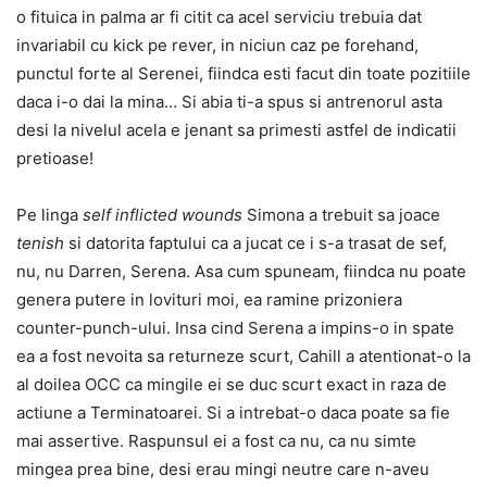
o fituica in palma ar fi citit ca acel serviciu trebuia dat
invariabil cu kick pe rever, in niciun caz pe forehand,
punctul forte al Serenei, fiindca esti facut din toate pozitiile
daca i-o dai la mina… Si abia ti-a spus si antrenorul asta
desi la nivelul acela e jenant sa primesti astfel de indicatii
pretioase!
Pe linga
self inflicted wounds
Simona a trebuit sa joace
tenish
si datorita faptului ca a jucat ce i s-a trasat de sef,
nu, nu Darren, Serena. Asa cum spuneam, fiindca nu poate
genera putere in lovituri moi, ea ramine prizoniera
counter-punch-ului. Insa cind Serena a impins-o in spate
ea a fost nevoita sa returneze scurt, Cahill a atentionat-o la
al doilea OCC ca mingile ei se duc scurt exact in raza de
actiune a Terminatoarei. Si a intrebat-o daca poate sa fie
mai assertive. Raspunsul ei a fost ca nu, ca nu simte
mingea prea bine, desi erau mingi neutre care n-aveu