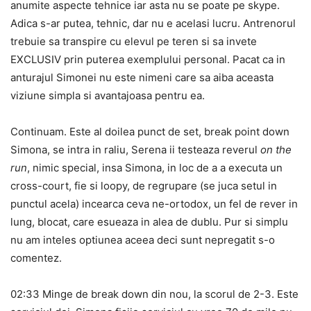
anumite aspecte tehnice iar asta nu se poate pe skype.
Adica s-ar putea, tehnic, dar nu e acelasi lucru. Antrenorul
trebuie sa transpire cu elevul pe teren si sa invete
EXCLUSIV prin puterea exemplului personal. Pacat ca in
anturajul Simonei nu este nimeni care sa aiba aceasta
viziune simpla si avantajoasa pentru ea.
Continuam. Este al doilea punct de set, break point down
Simona, se intra in raliu, Serena ii testeaza reverul
on the
run
, nimic special, insa Simona, in loc de a a executa un
cross-court, fie si loopy, de regrupare (se juca setul in
punctul acela) incearca ceva ne-ortodox, un fel de rever in
lung, blocat, care esueaza in alea de dublu. Pur si simplu
nu am inteles optiunea aceea deci sunt nepregatit s-o
comentez.
02:33 Minge de break down din nou, la scorul de 2-3. Este