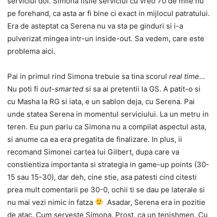
serviciul doi. Simona fisiie serviciul cu vreo 70 de mile nu
pe forehand, ca asta ar fi bine ci exact in mijlocul patratului.
Era de asteptat ca Serena nu va sta pe ginduri si i-a
pulverizat mingea intr-un inside-out. Sa vedem, care este
problema aici.
Pai in primul rind Simona trebuie sa tina scorul
real time
…
Nu poti fi
out-smarted
si sa ai pretentii la GS. A patit-o si
cu Masha la RG si iata, e un sablon deja, cu Serena. Pai
unde statea Serena in momentul serviciului. La un metru in
teren. Eu pun pariu ca Simona nu a compilat aspectul asta,
si anume ca ea era pregatita de finalizare. In plus, ii
recomand Simonei cartea lui Gilbert, dupa care va
constientiza importanta si strategia in game-up points (30-
15 sau 15-30), dar deh, cine stie, asa patesti cind citesti
prea mult comentarii pe 30-0, ochii ti se dau pe laterale si
nu mai vezi nimic in fatza
Asadar, Serena era in pozitie
de atac. Cum serveste Simona. Prost, ca un tenishmen. Cu