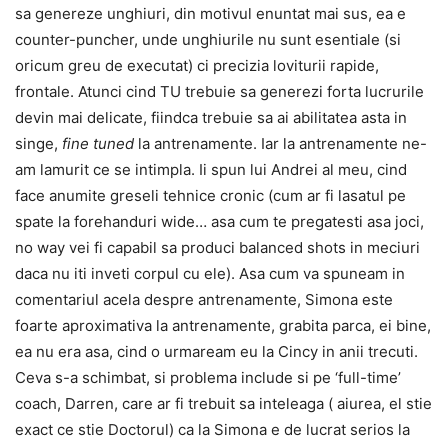
sa genereze unghiuri, din motivul enuntat mai sus, ea e
counter-puncher, unde unghiurile nu sunt esentiale (si
oricum greu de executat) ci precizia loviturii rapide,
frontale. Atunci cind TU trebuie sa generezi forta lucrurile
devin mai delicate, fiindca trebuie sa ai abilitatea asta in
singe,
fine tuned
la antrenamente. Iar la antrenamente ne-
am lamurit ce se intimpla. Ii spun lui Andrei al meu, cind
face anumite greseli tehnice cronic (cum ar fi lasatul pe
spate la forehanduri wide… asa cum te pregatesti asa joci,
no way vei fi capabil sa produci balanced shots in meciuri
daca nu iti inveti corpul cu ele). Asa cum va spuneam in
comentariul acela despre antrenamente, Simona este
foarte aproximativa la antrenamente, grabita parca, ei bine,
ea nu era asa, cind o urmaream eu la Cincy in anii trecuti.
Ceva s-a schimbat, si problema include si pe ‘full-time’
coach, Darren, care ar fi trebuit sa inteleaga ( aiurea, el stie
exact ce stie Doctorul) ca la Simona e de lucrat serios la