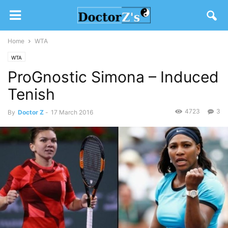
Home
WTA
WTA
ProGnostic Simona – Induced
Tenish
4723
3
By
Doctor Z
-
17 March 2016