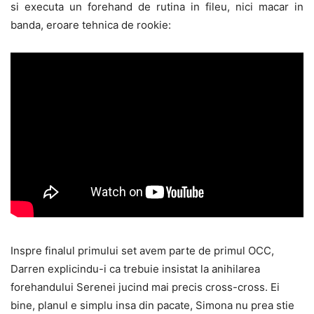
si executa un forehand de rutina in fileu, nici macar in
banda, eroare tehnica de rookie:
Inspre finalul primului set avem parte de primul OCC,
Darren explicindu-i ca trebuie insistat la anihilarea
forehandului Serenei jucind mai precis cross-cross. Ei
bine, planul e simplu insa din pacate, Simona nu prea stie