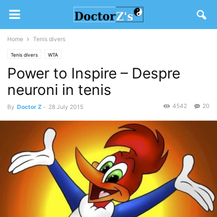
Home
Tenis divers
Tenis divers
WTA
Power to Inspire – Despre
neuroni in tenis
4542
20
By
Doctor Z
-
28 July 2015