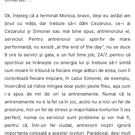
Ok, înțeleg că a terminat Monica, bravo, deși eu astăzi am
ținut cu mâța, dar trebuie să-i dăm Cezarului, ce-i al
Cezarului și Simonei sau mai bine spus, antrenorului ei,
serviciul. Pentru antrenorul unui sportiv de mare
performanță, nu există „at the end of the day”, nu se duce
8 ore la servici și gata, e un full time job, 24/7, pentru că
sportivul se hrănește cu energia lui și trebuie să-l simtă
cum moare în tribună la fiecare mige alături de el/ea, cum îi
corectează fiecare mișcare, în cazul Simonei, de exemplu,
încercând să ridice mingea doar puțin peste fileu, așa cum
i-a spus de mii de ori la antrenamente. Numai că la
antrenamente nu e la fel ca în joc, acolo nu e nici un fel de
presiune, nici un fel de stress și majoritatea loviturilor îi ies
perfect, numai cu serviciul sunt probleme și vor mai fi,
pentru că, într-un fel ciudat, antrenorii noștri ignoră
importanța colosală a acestei lovituri. Paradoxal, deși mult