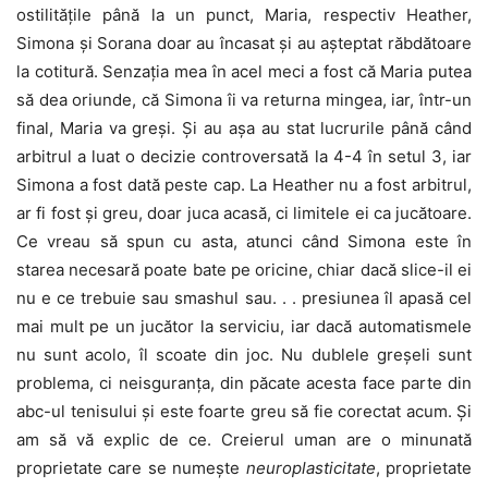
ostilitățile până la un punct, Maria, respectiv Heather,
Simona și Sorana doar au încasat și au așteptat răbdătoare
la cotitură. Senzația mea în acel meci a fost că Maria putea
să dea oriunde, că Simona îi va returna mingea, iar, într-un
final, Maria va greși. Și au așa au stat lucrurile până când
arbitrul a luat o decizie controversată la 4-4 în setul 3, iar
Simona a fost dată peste cap. La Heather nu a fost arbitrul,
ar fi fost și greu, doar juca acasă, ci limitele ei ca jucătoare.
Ce vreau să spun cu asta, atunci când Simona este în
starea necesară poate bate pe oricine, chiar dacă slice-il ei
nu e ce trebuie sau smashul sau. . . presiunea îl apasă cel
mai mult pe un jucător la serviciu, iar dacă automatismele
nu sunt acolo, îl scoate din joc. Nu dublele greșeli sunt
problema, ci neisguranța, din păcate acesta face parte din
abc-ul tenisului și este foarte greu să fie corectat acum. Și
am să vă explic de ce. Creierul uman are o minunată
proprietate care se numește
neuroplasticitate
, proprietate