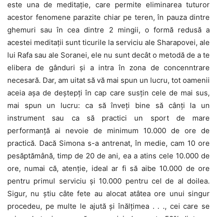
este una de meditație, care permite eliminarea tuturor
acestor fenomene parazite chiar pe teren, în pauza dintre
ghemuri sau în cea dintre 2 mingii, o formă redusă a
acestei meditații sunt ticurile la serviciu ale Sharapovei, ale
lui Rafa sau ale Soranei, ele nu sunt decât o metodă de a te
elibera de gânduri și a intra în zona de concenntrare
necesară. Dar, am uitat să vă mai spun un lucru, tot oamenii
aceia așa de deștepți în cap care susțin cele de mai sus,
mai spun un lucru: ca să înveți bine să cânți la un
instrument sau ca să practici un sport de mare
performanță ai nevoie de minimum 10.000 de ore de
practică. Dacă Simona s-a antrenat, în medie, cam 10 ore
pesăptămână, timp de 20 de ani, ea a atins cele 10.000 de
ore, numai că, atenție, ideal ar fi să aibe 10.000 de ore
pentru primul serviciu și 10.000 pentru cel de al doilea.
Sigur, nu știu câte fete au alocat atâtea ore unui singur
procedeu, pe multe le ajută și înălțimea . . ., cei care se