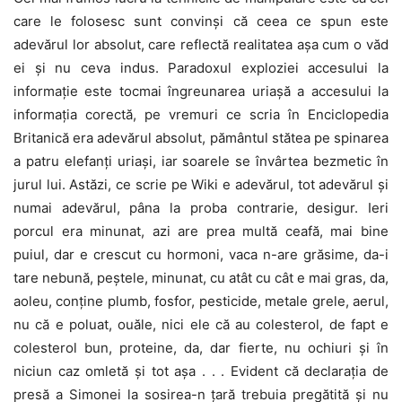
care le folosesc sunt convinși că ceea ce spun este
adevărul lor absolut, care reflectă realitatea așa cum o văd
ei și nu ceva indus. Paradoxul exploziei accesului la
informație este tocmai îngreunarea uriașă a accesului la
informația corectă, pe vremuri ce scria în Enciclopedia
Britanică era adevărul absolut, pământul stătea pe spinarea
a patru elefanți uriași, iar soarele se învârtea bezmetic în
jurul lui. Astăzi, ce scrie pe Wiki e adevărul, tot adevărul și
numai adevărul, pâna la proba contrarie, desigur. Ieri
porcul era minunat, azi are prea multă ceafă, mai bine
puiul, dar e crescut cu hormoni, vaca n-are grăsime, da-i
tare nebună, peștele, minunat, cu atât cu cât e mai gras, da,
aoleu, conține plumb, fosfor, pesticide, metale grele, aerul,
nu că e poluat, ouăle, nici ele că au colesterol, de fapt e
colesterol bun, proteine, da, dar fierte, nu ochiuri și în
niciun caz omletă și tot așa . . . Evident că declarația de
presă a Simonei la sosirea-n țară trebuia pregătită și nu