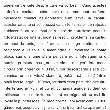
unele dintre cele despre care vă vorbeam. Când acestea
suferă o excitație, când ceva ne-a emoționat profund,
mesagerii chimici neuroplastici sunt emiși la capătul
acestor circuite și acționează ca un fertalizator pe rețeaua
subiacentă, cu rezultatul că o stare de entuziasm poate fi
folosităatât de intens, încât să rezolvi probleme, să câștigi
un meci de tenis, sau să creezi un design uimitor, dar și
reciproca e valabilă, o amenințare cu moartea le poate
bloca, sau o anume stare pe care nu o înțelegem și o
numim presiune sau „nu am simțit mingea” informația
circulă prin creier cu 418 km/h, dar descărcările electrico-
chimice nu au o viteză standard, putând să se facă într-o
plajă foarte largă 1-100m/s, iar dacă ceva perturbă circuitul
interferând într-un fel cu el, comanda ajunge evident cu
milisecunde mai târziu, suficient ca migea să nu mai fie
lovită în punctul ideal. În mod normal, noi avem cam 70.000
gânduri/zi, acestea vin și trec, vin și trec, fără ca aparent să