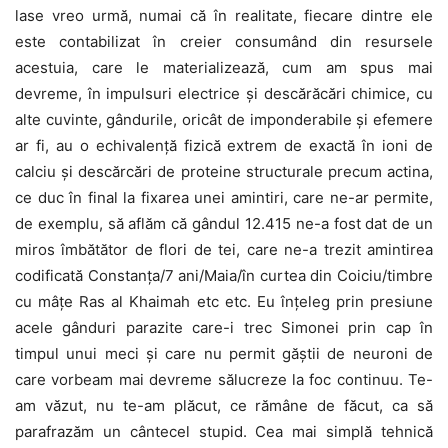
lase vreo urmă, numai că în realitate, fiecare dintre ele
este contabilizat în creier consumând din resursele
acestuia, care le materializează, cum am spus mai
devreme, în impulsuri electrice și descărăcări chimice, cu
alte cuvinte, gândurile, oricât de imponderabile și efemere
ar fi, au o echivalență fizică extrem de exactă în ioni de
calciu și descărcări de proteine structurale precum actina,
ce duc în final la fixarea unei amintiri, care ne-ar permite,
de exemplu, să aflăm că gândul 12.415 ne-a fost dat de un
miros îmbătător de flori de tei, care ne-a trezit amintirea
codificată Constanța/7 ani/Maia/în curtea din Coiciu/timbre
cu mâțe Ras al Khaimah etc etc. Eu înțeleg prin presiune
acele gânduri parazite care-i trec Simonei prin cap în
timpul unui meci și care nu permit găștii de neuroni de
care vorbeam mai devreme sălucreze la foc continuu. Te-
am văzut, nu te-am plăcut, ce rămâne de făcut, ca să
parafrazăm un cântecel stupid. Cea mai simplă tehnică