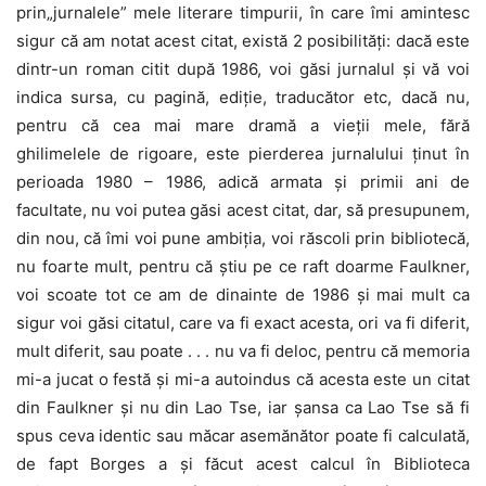
prin„jurnalele” mele literare timpurii, în care îmi amintesc
sigur că am notat acest citat, există 2 posibilități: dacă este
dintr-un roman citit după 1986, voi găsi jurnalul și vă voi
indica sursa, cu pagină, ediție, traducător etc, dacă nu,
pentru că cea mai mare dramă a vieții mele, fără
ghilimelele de rigoare, este pierderea jurnalului ținut în
perioada 1980 – 1986, adică armata și primii ani de
facultate, nu voi putea găsi acest citat, dar, să presupunem,
din nou, că îmi voi pune ambiția, voi răscoli prin bibliotecă,
nu foarte mult, pentru că știu pe ce raft doarme Faulkner,
voi scoate tot ce am de dinainte de 1986 și mai mult ca
sigur voi găsi citatul, care va fi exact acesta, ori va fi diferit,
mult diferit, sau poate . . . nu va fi deloc, pentru că memoria
mi-a jucat o festă și mi-a autoindus că acesta este un citat
din Faulkner și nu din Lao Tse, iar șansa ca Lao Tse să fi
spus ceva identic sau măcar asemănător poate fi calculată,
de fapt Borges a și făcut acest calcul în Biblioteca