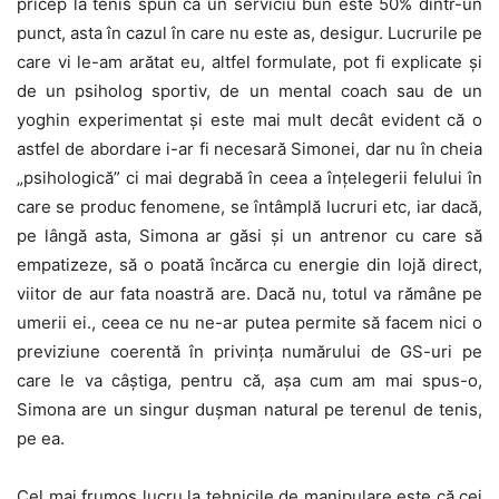
pricep la tenis spun că un serviciu bun este 50% dintr-un
punct, asta în cazul în care nu este as, desigur. Lucrurile pe
care vi le-am arătat eu, altfel formulate, pot fi explicate și
de un psiholog sportiv, de un mental coach sau de un
yoghin experimentat și este mai mult decât evident că o
astfel de abordare i-ar fi necesară Simonei, dar nu în cheia
„psihologică” ci mai degrabă în ceea a înțelegerii felului în
care se produc fenomene, se întâmplă lucruri etc, iar dacă,
pe lângă asta, Simona ar găsi și un antrenor cu care să
empatizeze, să o poată încărca cu energie din lojă direct,
viitor de aur fata noastră are. Dacă nu, totul va rămâne pe
umerii ei., ceea ce nu ne-ar putea permite să facem nici o
previziune coerentă în privința numărului de GS-uri pe
care le va câștiga, pentru că, așa cum am mai spus-o,
Simona are un singur dușman natural pe terenul de tenis,
pe ea.
Cel mai frumos lucru la tehnicile de manipulare este că cei