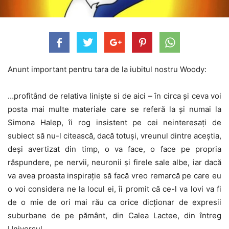
Anunt important pentru tara de la iubitul nostru Woody:
…profitând de relativa liniște si de aici – în circa și ceva voi
posta mai multe materiale care se referă la și numai la
Simona Halep, îi rog insistent pe cei neinteresați de
subiect să nu-l citească, dacă totuși, vreunul dintre aceștia,
deși avertizat din timp, o va face, o face pe propria
răspundere, pe nervii, neuronii și firele sale albe, iar dacă
va avea proasta inspirație să facă vreo remarcă pe care eu
o voi considera ne la locul ei, îi promit că ce-l va lovi va fi
de o mie de ori mai rău ca orice dicționar de expresii
suburbane de pe pământ, din Calea Lactee, din întreg
Universul . . .