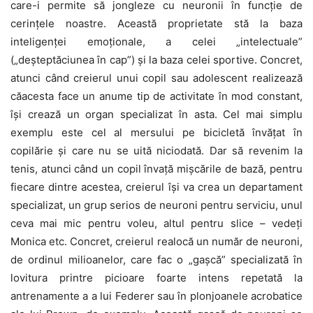
care-i permite să jongleze cu neuronii în funcție de
cerințele noastre. Această proprietate stă la baza
inteligenței emoționale, a celei „intelectuale”
(„deșteptăciunea în cap”) și la baza celei sportive. Concret,
atunci când creierul unui copil sau adolescent realizează
căacesta face un anume tip de activitate în mod constant,
își crează un organ specializat în asta. Cel mai simplu
exemplu este cel al mersului pe bicicletă învățat în
copilărie și care nu se uită niciodată. Dar să revenim la
tenis, atunci când un copil învață mișcările de bază, pentru
fiecare dintre acestea, creierul își va crea un departament
specializat, un grup serios de neuroni pentru serviciu, unul
ceva mai mic pentru voleu, altul pentru slice – vedeți
Monica etc. Concret, creierul realocă un număr de neuroni,
de ordinul milioanelor, care fac o „gașcă” specializată în
lovitura printre picioare foarte intens repetată la
antrenamente a a lui Federer sau în plonjoanele acrobatice