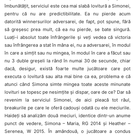
îmbunătățit, serviciul este cea mai slabă lovitură a Simonei,
pentru că nu are predictibilitate. Ea nu pierde acum
datorită winnersurilor adversarei, de fapt, pot spune, fără
să greșesc prea mult, că ea nu pierde, se bate singură.
Luați-i absolut toate înfrângerile și veți vedea că victoria
sau înfrângerea a stat în mâna ei, nu a adversarei, în modul
în care a simțit sau nu mingea, în modul în care a făcut sau
nu 3 duble greșeli la rând în numai 30 de secunde, chiar
dacă, desigur, există foarte multe jucătoare care pot
executa o lovitură sau alta mai bine ca ea, problema e că
atunci când Simona simte mingea toate aceste minunate
lovituri se topesc pe nesimțite și dispar, oare de ce? Dar să
revenim la serviciul Simonei, de aici pleacă tot răul,
breakurile pe care le oferă cadouși odată cu ele meciurile.
Haideți să analizăm două meciuri, identice dintr-un anume
punct de vedere, Simona – Maria, RG 2014 și Heather –
Serenea, W 2015. În amândouă, o jucătoare a condus