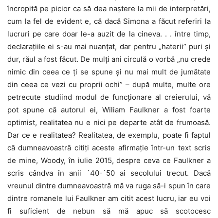
încropită pe picior ca să dea naștere la mii de interpretări,
cum la fel de evident e, că dacă Simona a făcut referiri la
lucruri pe care doar le-a auzit de la cineva. . . între timp,
declarațiile ei s-au mai nuanțat, dar pentru „haterii” puri și
dur, răul a fost făcut. De mulți ani circulă o vorbă „nu crede
nimic din ceea ce ți se spune și nu mai mult de jumătate
din ceea ce vezi cu proprii ochi” – după multe, multe ore
petrecute studiind modul de funcționare al creierului, vă
pot spune că autorul ei, Wiliam Faulkner a fost foarte
optimist, realitatea nu e nici pe departe atât de frumoasă.
Dar ce e realitatea? Realitatea, de exemplu, poate fi faptul
că dumneavoastră citiți aceste afirmație într-un text scris
de mine, Woody, în iulie 2015, despre ceva ce Faulkner a
scris cândva în anii `40-`50 ai secolului trecut. Dacă
vreunul dintre dumneavoastră mă va ruga să-i spun în care
dintre romanele lui Faulkner am citit acest lucru, iar eu voi
fi suficient de nebun să mă apuc să scotocesc