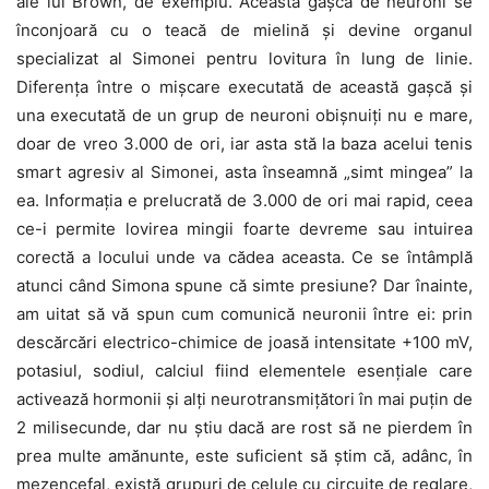
ale lui Brown, de exemplu. Această gașcă de neuroni se
înconjoară cu o teacă de mielină și devine organul
specializat al Simonei pentru lovitura în lung de linie.
Diferența între o mișcare executată de această gașcă și
una executată de un grup de neuroni obișnuiți nu e mare,
doar de vreo 3.000 de ori, iar asta stă la baza acelui tenis
smart agresiv al Simonei, asta înseamnă „simt mingea” la
ea. Informația e prelucrată de 3.000 de ori mai rapid, ceea
ce-i permite lovirea mingii foarte devreme sau intuirea
corectă a locului unde va cădea aceasta. Ce se întâmplă
atunci când Simona spune că simte presiune? Dar înainte,
am uitat să vă spun cum comunică neuronii între ei: prin
descărcări electrico-chimice de joasă intensitate +100 mV,
potasiul, sodiul, calciul fiind elementele esențiale care
activează hormonii și alți neurotransmițători în mai puțin de
2 milisecunde, dar nu știu dacă are rost să ne pierdem în
prea multe amănunte, este suficient să știm că, adânc, în
mezencefal, există grupuri de celule cu circuite de reglare,