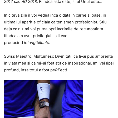
2017
sau
AO 2018
. Fiindca asta este, si el Unul este…
In citeva zile il voi vedea inca o data in carne si oase, in
ultima lui aparitie oficiala ca tenismen profesionist. Stiu
deja ca nu-mi voi putea opri lacrimile de recunostinta
fiindca am avut privilegiul sa il vad
producind
intangibilitate.
Swiss Maestro, Multumesc Divinitatii ca ti-ai pus amprenta
in viata mea si ca mi-ai fost atit de inspirational. Imi vei lipsi
profund, insa totul a fost pe
RF
ect!