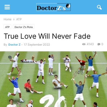
Home
ATP
ATP
Doctor Z's Picks
True Love Will Never Fade
4143
0
By
Doctor Z
-
17 September 2022