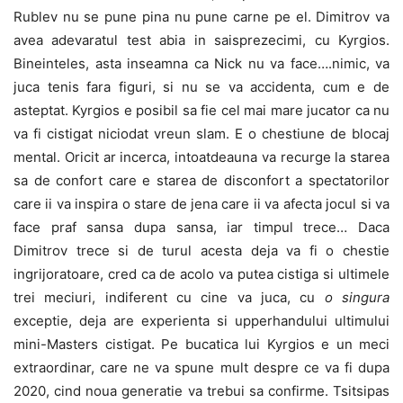
Rublev nu se pune pina nu pune carne pe el. Dimitrov va
avea adevaratul test abia in saisprezecimi, cu Kyrgios.
Bineinteles, asta inseamna ca Nick nu va face….nimic, va
juca tenis fara figuri, si nu se va accidenta, cum e de
asteptat. Kyrgios e posibil sa fie cel mai mare jucator ca nu
va fi cistigat niciodat vreun slam. E o chestiune de blocaj
mental. Oricit ar incerca, intoatdeauna va recurge la starea
sa de confort care e starea de disconfort a spectatorilor
care ii va inspira o stare de jena care ii va afecta jocul si va
face praf sansa dupa sansa, iar timpul trece… Daca
Dimitrov trece si de turul acesta deja va fi o chestie
ingrijoratoare, cred ca de acolo va putea cistiga si ultimele
trei meciuri, indiferent cu cine va juca, cu
o singura
exceptie, deja are experienta si upperhandului ultimului
mini-Masters cistigat. Pe bucatica lui Kyrgios e un meci
extraordinar, care ne va spune mult despre ce va fi dupa
2020, cind noua generatie va trebui sa confirme. Tsitsipas