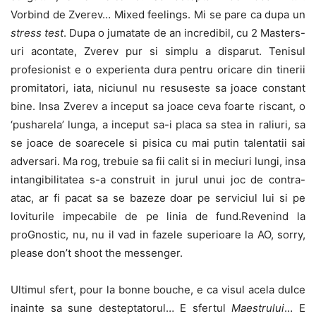
Vorbind de Zverev… Mixed feelings. Mi se pare ca dupa un
stress test
. Dupa o jumatate de an incredibil, cu 2 Masters-
uri acontate, Zverev pur si simplu a disparut. Tenisul
profesionist e o experienta dura pentru oricare din tinerii
promitatori, iata, niciunul nu resuseste sa joace constant
bine. Insa Zverev a inceput sa joace ceva foarte riscant, o
‘pusharela’ lunga, a inceput sa-i placa sa stea in raliuri, sa
se joace de soarecele si pisica cu mai putin talentatii sai
adversari. Ma rog, trebuie sa fii calit si in meciuri lungi, insa
intangibilitatea s-a construit in jurul unui joc de contra-
atac, ar fi pacat sa se bazeze doar pe serviciul lui si pe
loviturile impecabile de pe linia de fund.Revenind la
proGnostic, nu, nu il vad in fazele superioare la AO, sorry,
please don’t shoot the messenger.
Ultimul sfert, pour la bonne bouche, e ca visul acela dulce
inainte sa sune desteptatorul… E sfertul
Maestrului
… E