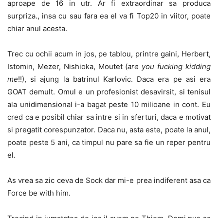
aproape de 16 in utr. Ar fi extraordinar sa produca
surpriza., insa cu sau fara ea el va fi Top20 in viitor, poate
chiar anul acesta.
Trec cu ochii acum in jos, pe tablou, printre gaini, Herbert,
Istomin, Mezer, Nishioka, Moutet (
are you fucking kidding
me
!!), si ajung la batrinul Karlovic. Daca era pe asi era
GOAT demult. Omul e un profesionist desavirsit, si tenisul
ala unidimensional i-a bagat peste 10 milioane in cont. Eu
cred ca e posibil chiar sa intre si in sferturi, daca e motivat
si pregatit corespunzator. Daca nu, asta este, poate la anul,
poate peste 5 ani, ca timpul nu pare sa fie un reper pentru
el.
As vrea sa zic ceva de Sock dar mi-e prea indiferent asa ca
Force be with him.