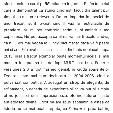
sfertul celui a carui pe
RF
ectiune a inghetat. E sfertul celui
care a demonstrat ca atunci cind esti facut din talent pur
timpul nu mai are relevanta. De un timp, dar in special de
anul trecut, sunt ravasit cind il vad la festivitatile de
premiere. Nu-mi pot controla lacrimile, si amintirile ma
coplesesc. Nu pot accepta ca el nu va mai fi acolo cindva,
ca nu-l voi mai vedea la Cincy, nici macar daca va fi peste
ani si ani. El a avut o ‘sansa’ sa iasa din tenis neplacut, dupa
2013, insa a trecut exemplar peste momentul acela, si mai
mult, a inceput sa fie de fapt MULT mai bun. Federer
versiunea 2.0 a fost flashed genial. in ciuda aparentelor
Federer este mai bun decit era in 2004-2006, cind a
pulverizat competitia. A adaugat un strop de eleganta, de
rafinament, o decada de experienta si acum pur si simplu
el nu joaca ci doar impresioneaza, oferind tuturor liniste
sufleteasca divina. Oricit mi-am spus saptaminile astea ca
istoria nu se mai poate repeta, ca
Federer
e prea batrin,