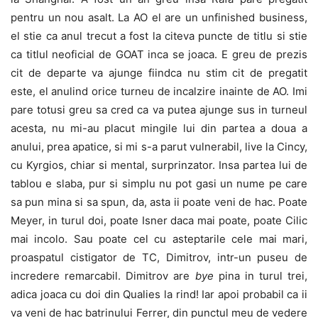
pentru un nou asalt. La AO el are un unfinished business,
el stie ca anul trecut a fost la citeva puncte de titlu si stie
ca titlul neoficial de GOAT inca se joaca. E greu de prezis
cit de departe va ajunge fiindca nu stim cit de pregatit
este, el anulind orice turneu de incalzire inainte de AO. Imi
pare totusi greu sa cred ca va putea ajunge sus in turneul
acesta, nu mi-au placut mingile lui din partea a doua a
anului, prea apatice, si mi s-a parut vulnerabil, live la Cincy,
cu Kyrgios, chiar si mental, surprinzator. Insa partea lui de
tablou e slaba, pur si simplu nu pot gasi un nume pe care
sa pun mina si sa spun, da, asta ii poate veni de hac. Poate
Meyer, in turul doi, poate Isner daca mai poate, poate Cilic
mai incolo. Sau poate cel cu asteptarile cele mai mari,
proaspatul cistigator de TC, Dimitrov, intr-un puseu de
incredere remarcabil. Dimitrov are
bye
pina in turul trei,
adica joaca cu doi din Qualies la rind! Iar apoi probabil ca ii
va veni de hac batrinului Ferrer, din punctul meu de vedere