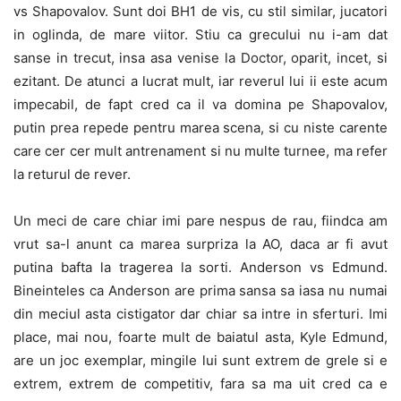
vs Shapovalov. Sunt doi BH1 de vis, cu stil similar, jucatori
in oglinda, de mare viitor. Stiu ca grecului nu i-am dat
sanse in trecut, insa asa venise la Doctor, oparit, incet, si
ezitant. De atunci a lucrat mult, iar reverul lui ii este acum
impecabil, de fapt cred ca il va domina pe Shapovalov,
putin prea repede pentru marea scena, si cu niste carente
care cer cer mult antrenament si nu multe turnee, ma refer
la returul de rever.
Un meci de care chiar imi pare nespus de rau, fiindca am
vrut sa-l anunt ca marea surpriza la AO, daca ar fi avut
putina bafta la tragerea la sorti. Anderson vs Edmund.
Bineinteles ca Anderson are prima sansa sa iasa nu numai
din meciul asta cistigator dar chiar sa intre in sferturi. Imi
place, mai nou, foarte mult de baiatul asta, Kyle Edmund,
are un joc exemplar, mingile lui sunt extrem de grele si e
extrem, extrem de competitiv, fara sa ma uit cred ca e