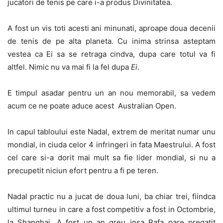
jucatori de tenis pe care i-a produs Divinitatea.
A fost un vis toti acesti ani minunati, aproape doua decenii
de tenis de pe alta planeta. Cu inima strinsa asteptam
vestea ca Ei sa se retraga cindva, dupa care totul va fi
altfel. Nimic nu va mai fi la fel dupa
Ei
.
E timpul asadar pentru un an nou memorabil, sa vedem
acum ce ne poate aduce acest Australian Open.
In capul tabloului este Nadal, extrem de meritat numar unu
mondial, in ciuda celor 4 infringeri in fata Maestrului. A fost
cel care si-a dorit mai mult sa fie lider mondial, si nu a
precupetit niciun efort pentru a fi pe teren.
Nadal practic nu a jucat de doua luni, ba chiar trei, fiindca
ultimul turneu in care a fost competitiv a fost in Octombrie,
la Shanghai. A fost un an greu insa Rafa pare pregatit