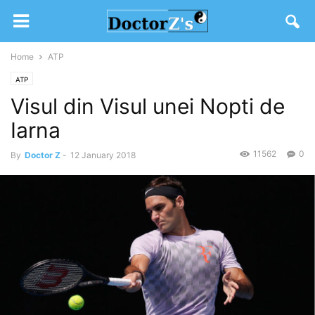
Home
ATP
ATP
Visul din Visul unei Nopti de
Iarna
11562
0
By
Doctor Z
-
12 January 2018