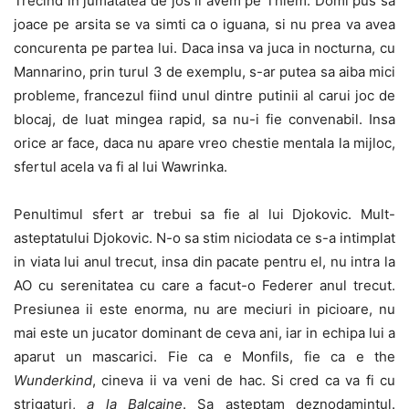
Trecind in jumatatea de jos il avem pe Thiem. Domi pus sa
joace pe arsita se va simti ca o iguana, si nu prea va avea
concurenta pe partea lui. Daca insa va juca in nocturna, cu
Mannarino, prin turul 3 de exemplu, s-ar putea sa aiba mici
probleme, francezul fiind unul dintre putinii al carui joc de
blocaj, de luat mingea rapid, sa nu-i fie convenabil. Insa
orice ar face, daca nu apare vreo chestie mentala la mijloc,
sfertul acela va fi al lui Wawrinka.
Penultimul sfert ar trebui sa fie al lui Djokovic. Mult-
asteptatului Djokovic. N-o sa stim niciodata ce s-a intimplat
in viata lui anul trecut, insa din pacate pentru el, nu intra la
AO cu serenitatea cu care a facut-o Federer anul trecut.
Presiunea ii este enorma, nu are meciuri in picioare, nu
mai este un jucator dominant de ceva ani, iar in echipa lui a
aparut un mascarici. Fie ca e Monfils, fie ca e the
Wunderkind
, cineva ii va veni de hac. Si cred ca va fi cu
strigaturi,
a la Balcaine
. Sa asteptam deznodamintul.