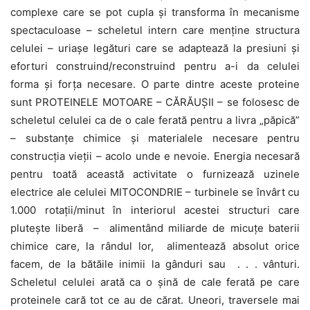
complexe care se pot cupla și transforma în mecanisme
spectaculoase – scheletul intern care menține structura
celulei – uriașe legături care se adaptează la presiuni și
eforturi construind/reconstruind pentru a-i da celulei
forma și forța necesare. O parte dintre aceste proteine
sunt PROTEINELE MOTOARE – CĂRĂUȘII – se folosesc de
scheletul celulei ca de o cale ferată pentru a livra „păpică”
– substanțe chimice și materialele necesare pentru
construcția vieții – acolo unde e nevoie. Energia necesară
pentru toată această activitate o furnizează uzinele
electrice ale celulei MITOCONDRIE – turbinele se învârt cu
1.000 rotații/minut în interiorul acestei structuri care
plutește liberă – alimentând miliarde de micuțe baterii
chimice care, la rândul lor, alimentează absolut orice
facem, de la bătăile inimii la gânduri sau . . . vânturi.
Scheletul celulei arată ca o șină de cale ferată pe care
proteinele cară tot ce au de cărat. Uneori, traversele mai