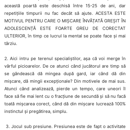
această poartă este deschisă între 15-25 de ani, dar
repetițiile timpurii nu fac decât să ajute. ACESTA ESTE
MOTIVUL PENTRU CARE O MIȘCARE ÎNVĂȚATĂ GREȘIT ÎN
ADOLESCENȚĂ ESTE FOARTE GREU DE CORECTAT
ULTERIOR, în timp ce lucrul la mental se poate face și mai
târziu.
2. Aici intru pe terenul specialiștilor, așa că voi merge în
vârful picioarelor. De ce atunci când jucătorul are timp să
se gândească dă mingea după gard, iar când dă din
mișcare, dă mingii excepționale? Din motivele de mai sus.
Atunci când analizează, pierde un tempo, care uneori îl
face să fie mai lent cu o fracțiune de secundă și să nu facă
toată mișcarea corect, când dă din mișcare lucrează 100%
instinctul și pregătirea, simplu.
3. Jocul sub presiune. Presiunea este de fapt o activitate