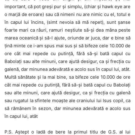
important, că pot greși pur și simplu, (chiar și hawk eye are
o marjă de eroare) sau că nimeni nu are nimic cu el, totul e
în capul lui încins, (simt nevoia să mă repet), sunt șanse
foarte mari ca râuri, ramuri neștiute să-și dea mâna peste
marea oceanică și să-l ajute, oriunde ar juca, dar e bine să
țină minte ce i-am spus mai sus și să bifeze cele 10.000 de
ore cât mai repede cu putință, fără să-și bată capul cu
Babolați sau alte minuni, care ajută desigur, ca și frecția cu
galenă, dar minunea adevărată e acolo sus în capul lui, atât.
Multă sănătate și la mai bine, sa
bifeze cele 10.000 de ore
cât mai repede cu putință, fără să-și bată capul cu Babolați
sau alte minuni, care ajută desigur, ca și frecția cu galenă
sau rugatul la sfintele moaște ale craniului lui Isus copil, ca
să rămânem în sezon, dar minunea adevărată e acolo sus
în capul lui, atât
P.S. Aștept o ladă de bere la primul titlu de G.S. al lui