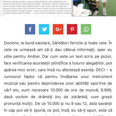
Doctore, la bună salutare, Sărbători fericite și toate cele. În
cele ce urmează am să-ți dau câteva informații, sper eu
utile pentru Andrei. Dar cum este un text scris pe picior,
fara verificarea acurateții științifice a tuturor alegațiilor, pot
apărea mici erori, care însă nu afectează esența. DECI – e
cunoscut faptul că pentru învățarea unui instrument
muzical sau pentru deprinderea unor abilități sportive de
vârf etc, sunt necesare 10.000 de ore de muncă, 9.999,
dacă vorbim de drâmbă (nu de zdrâmbă, cum greșit
pronunță mulți). De ce 10.000 și nu 9 sau 12, asta savanții
în cap pot să-ți spună, ce pot, însă, eu să-ți spun, este că