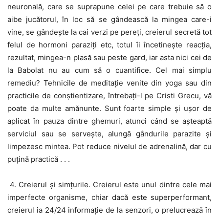
neuronală, care se suprapune celei pe care trebuie să o
aibe jucătorul, în loc să se gândească la mingea care-i
vine, se gândește la cai verzi pe pereți, creierul secretă tot
felul de hormoni paraziți etc, totul îi încetinește reacția,
rezultat, mingea-n plasă sau peste gard, iar asta nici cei de
la Babolat nu au cum să o cuantifice. Cel mai simplu
remediu? Tehnicile de meditație venite din yoga sau din
practicile de conștientizare, întrebați-l pe Cristi Grecu, vă
poate da multe amănunte. Sunt foarte simple și ușor de
aplicat în pauza dintre ghemuri, atunci când se așteaptă
serviciul sau se servește, alungă gândurile parazite și
limpezesc mintea. Pot reduce nivelul de adrenalină, dar cu
puțină practică . . .
4. Creierul și simțurile. Creierul este unul dintre cele mai
imperfecte organisme, chiar dacă este superperformant,
creierul ia 24/24 informație de la senzori, o prelucrează în