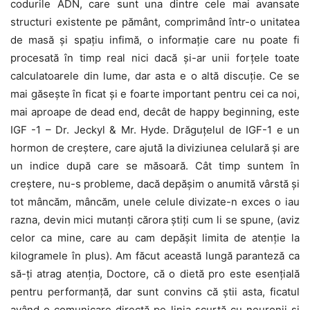
codurile ADN, care sunt una dintre cele mai avansate
structuri existente pe pământ, comprimând într-o unitatea
de masă și spațiu infimă, o informație care nu poate fi
procesată în timp real nici dacă și-ar unii forțele toate
calculatoarele din lume, dar asta e o altă discuție. Ce se
mai găsește în ficat și e foarte important pentru cei ca noi,
mai aproape de dead end, decât de happy beginning, este
IGF -1 – Dr. Jeckyl & Mr. Hyde. Drăguțelul de IGF-1 e un
hormon de creștere, care ajută la diviziunea celulară și are
un indice după care se măsoară. Cât timp suntem în
creștere, nu-s probleme, dacă depășim o anumită vârstă și
tot mâncăm, mâncăm, unele celule divizate-n exces o iau
razna, devin mici mutanți cărora știți cum li se spune, (aviz
celor ca mine, care au cam depășit limita de atenție la
kilogramele în plus). Am făcut această lungă paranteză ca
să-ți atrag atenția, Doctore, că o dietă pro este esențială
pentru performanță, dar sunt convins că știi asta, ficatul
având o comunicare directă pe linia scurtă cu neuronii și