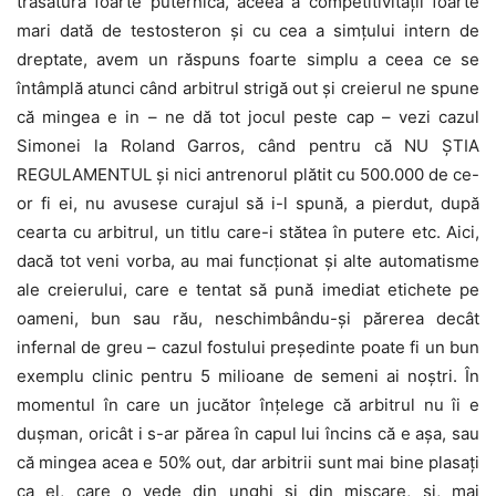
trăsătură foarte puternică, aceea a competitivității foarte
mari dată de testosteron și cu cea a simțului intern de
dreptate, avem un răspuns foarte simplu a ceea ce se
întâmplă atunci când arbitrul strigă out și creierul ne spune
că mingea e in – ne dă tot jocul peste cap – vezi cazul
Simonei la Roland Garros, când pentru că NU ȘTIA
REGULAMENTUL și nici antrenorul plătit cu 500.000 de ce-
or fi ei, nu avusese curajul să i-l spună, a pierdut, după
cearta cu arbitrul, un titlu care-i stătea în putere etc. Aici,
dacă tot veni vorba, au mai funcționat și alte automatisme
ale creierului, care e tentat să pună imediat etichete pe
oameni, bun sau rău, neschimbându-și părerea decât
infernal de greu – cazul fostului președinte poate fi un bun
exemplu clinic pentru 5 milioane de semeni ai noștri. În
momentul în care un jucător înțelege că arbitrul nu îi e
dușman, oricât i s-ar părea în capul lui încins că e așa, sau
că mingea acea e 50% out, dar arbitrii sunt mai bine plasați
ca el, care o vede din unghi și din mișcare, și, mai