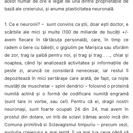
acest număr de ore e legat de una dintre proprietățile de
bază ale creierului, și anume plasticitatea neuronală.
1. Ce e neuronii? – sunt convins ca știi, doar ești doctor, e
scârbile ale mici și multe (100 de miliarde de bucăți +/-
avem fiecare în tărtăcuța personală), care, în timp ce
radem o bere cu băieții, o gigiulim pe Marișica sau sforăim
de zor, trag la șaibă pentru noi, și trag și trag . . ., chiar și
noaptea, când își analizează activitatea și informațiile de
peste zi, aruncă ce consideră nenecesar, iar restul îl
depozitează în mici sertărașe care arată, de fapt, ca niște
mustăți de muschetar – spini dendrici – folosind o proteină
numită actină și o formă de codificare numită engramă
(sunt tare in vorbe, sau ce!). Pentru că ei, dragii nostri
neuronași, sunt foarte ocupati 24 din 24, mai avem în
prostul din dotare, un trib de sclavi (rămas acolo incă din
Comuna primitivă si Sclavagismul timpuriu – precum vezi,
evoluția creierului e mai lentă, îi va mai lua ceva până să