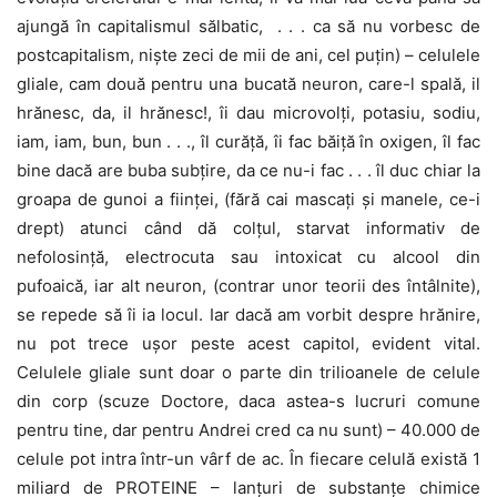
ajungă în capitalismul sălbatic, . . . ca să nu vorbesc de
postcapitalism, niște zeci de mii de ani, cel puțin) – celulele
gliale, cam două pentru una bucată neuron, care-l spală, il
hrănesc, da, il hrănesc!, îi dau microvolți, potasiu, sodiu,
iam, iam, bun, bun . . ., îl curăță, îi fac băiță în oxigen, îl fac
bine dacă are buba subțire, da ce nu-i fac . . . îl duc chiar la
groapa de gunoi a ființei, (fără cai mascați și manele, ce-i
drept) atunci când dă colțul, starvat informativ de
nefolosință, electrocuta sau intoxicat cu alcool din
pufoaică, iar alt neuron, (contrar unor teorii des întâlnite),
se repede să îi ia locul. Iar dacă am vorbit despre hrănire,
nu pot trece ușor peste acest capitol, evident vital.
Celulele gliale sunt doar o parte din trilioanele de celule
din corp (scuze Doctore, daca astea-s lucruri comune
pentru tine, dar pentru Andrei cred ca nu sunt) – 40.000 de
celule pot intra într-un vârf de ac. În fiecare celulă există 1
miliard de PROTEINE – lanțuri de substanțe chimice