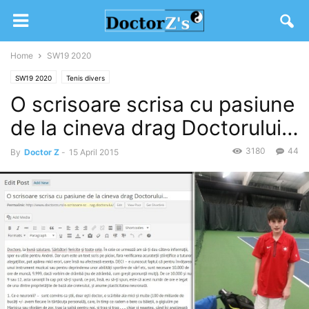
Home
SW19 2020
SW19 2020
Tenis divers
O scrisoare scrisa cu pasiune
de la cineva drag Doctorului…
3180
44
By
Doctor Z
-
15 April 2015