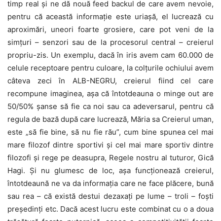
timp real și ne dă nouă feed backul de care avem nevoie,
pentru că această informație este uriașă, el lucrează cu
aproximări, uneori foarte grosiere, care pot veni de la
simțuri – senzori sau de la procesorul central – creierul
propriu-zis. Un exemplu, dacă în iris avem cam 60.000 de
celule receptoare pentru culoare, la colțurile ochiului avem
câteva zeci în ALB-NEGRU, creierul fiind cel care
recompune imaginea, așa că întotdeauna o minge out are
50/50% șanse să fie ca noi sau ca adeversarul, pentru că
regula de bază după care lucrează, Măria sa Creierul uman,
este „să fie bine, să nu fie rău”, cum bine spunea cel mai
mare filozof dintre sportivi și cel mai mare sportiv dintre
filozofi și rege pe deasupra, Regele nostru al tuturor, Gică
Hagi. Și nu glumesc de loc, așa funcționează creierul,
întotdeaună ne va da informația care ne face plăcere, bună
sau rea – că există destui dezaxați pe lume – troli – foști
președinți etc. Dacă acest lucru este combinat cu o a doua