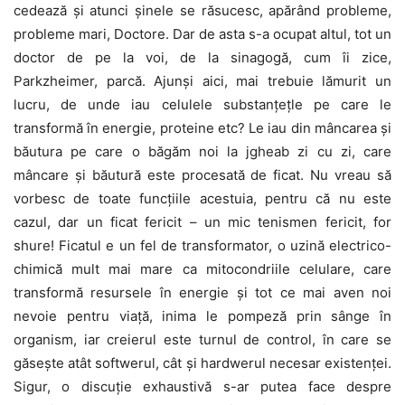
cedează și atunci șinele se răsucesc, apărând probleme,
probleme mari, Doctore. Dar de asta s-a ocupat altul, tot un
doctor de pe la voi, de la sinagogă, cum îi zice,
Parkzheimer, parcă. Ajunși aici, mai trebuie lămurit un
lucru, de unde iau celulele substanțețle pe care le
transformă în energie, proteine etc? Le iau din mâncarea și
băutura pe care o băgăm noi la jgheab zi cu zi, care
mâncare și băutură este procesată de ficat. Nu vreau să
vorbesc de toate funcțiile acestuia, pentru că nu este
cazul, dar un ficat fericit – un mic tenismen fericit, for
shure! Ficatul e un fel de transformator, o uzină electrico-
chimică mult mai mare ca mitocondriile celulare, care
transformă resursele în energie și tot ce mai aven noi
nevoie pentru viață, inima le pompeză prin sânge în
organism, iar creierul este turnul de control, în care se
găsește atât softwerul, cât și hardwerul necesar existenței.
Sigur, o discuție exhaustivă s-ar putea face despre