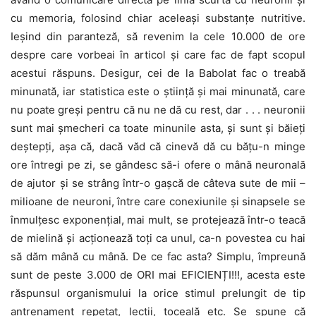
cu memoria, folosind chiar aceleași substanțe nutritive.
Ieșind din paranteză, să revenim la cele 10.000 de ore
despre care vorbeai în articol și care fac de fapt scopul
acestui răspuns. Desigur, cei de la Babolat fac o treabă
minunată, iar statistica este o știință și mai minunată, care
nu poate greși pentru că nu ne dă cu rest, dar . . . neuronii
sunt mai șmecheri ca toate minunile asta, și sunt și băieți
deștepți, așa că, dacă văd că cinevă dă cu bățu-n minge
ore întregi pe zi, se gândesc să-i ofere o mână neuronală
de ajutor și se strâng într-o gașcă de câteva sute de mii –
milioane de neuroni, între care conexiunile și sinapsele se
înmulțesc exponențial, mai mult, se protejează într-o teacă
de mielină și acționează toți ca unul, ca-n povestea cu hai
să dăm mână cu mână. De ce fac asta? Simplu, împreună
sunt de peste 3.000 de ORI mai EFICIENȚI!!!, acesta este
răspunsul organismului la orice stimul prelungit de tip
antrenament repetat, lecții, toceală etc. Se spune că