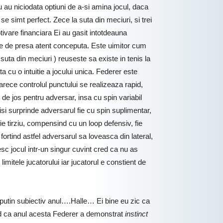
au niciodata optiuni de a-si amina jocul, daca
e simt perfect. Zece la suta din meciuri, si trei
ivare financiara Ei au gasit intotdeauna
ative de presa atent conceputa. Este uimitor cum
 suta din meciuri ) reuseste sa existe in tenis la
a cu o intuitie a jocului unica. Federer este
oarece controlul punctului se realizeaza rapid,
s de jos pentru adversar, insa cu spin variabil
isi surprinde adversarul fie cu spin suplimentar,
ie tirziu, compensind cu un loop defensiv, fie
ortind astfel adversarul sa loveasca din lateral,
sc jocul intr-un singur cuvint cred ca nu as
mitele jucatorului iar jucatorul e constient de
 putin subiectiv anul….Halle… Ei bine eu zic ca
 ca anul acesta Federer a demonstrat
instinct