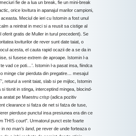
meciuri fie de a lua un break, fie un mini-break
actic, orice lovitura in apanajul marilor campioni,
aceasta. Meciul de ieri cu Istomin a fost unul
alm a reintrat in meci si a reusit sa cistige al
 oferit gratis de Muller in turul precedent). Se
tatea loviturilor de rever sunt date taiat, o
ocul acesta, el cauta rapid ocazii de a se da in
gise, si fusese extrem de aproape. Istomin l-a
 te vad ce poti…’. Istomin l-a pasat insa, fiindca
ru o minge clar pierduta din pregatire… mesajul
 returul a venit taiat, slab si pe mijloc, Istomin
si tisnit in stinga, interceptind mingea, blocind-
l-a aratat pe Maestru
crisp
(adica pozitiv
ient clearance si fatza de net si fatza de tuse,
Federer pierduse punctul insa presiunea era din ce
own THIS court”. Urmatorul punct este foarte
e in
no man’s land
, pe rever de unde forteaza o