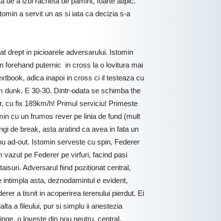
a de a izbi racheta de pamint, foarte atipic.
omin a servit un as si iata ca decizia s-a
t drept in picioarele adversarului. Istomin
un forehand puternic in cross la o lovitura mai
extbook, adica inapoi in cross ci il testeaza cu
am dunk. E 30-30. Dintr-odata se schimba the
r, cu fix 189km/h! Primul serviciu! Primeste
min cu un frumos rever pe linia de fund (mult
ngi de break, asta aratind ca avea in fata un
nou ad-out. Istomin serveste cu spin, Federer
m vazut pe Federer pe virfuri, facind pasi
taisuri. Adversarul fiind pozitionat central,
se intimpla asta, deznodamintul e evident,
rer a tisnit in acoperirea terenului pierdut. Ei
a a fileului, pur si simplu ii anestezia
nge, o loveste din nou neutru, central,