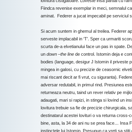
lovitura cistigatoare. Loveste insa partial cu ram
Fiindca revenise exemplar in meci, semnalul catr
aminat. Federer a jucat impecabil pe serviciul s
Si acum suntem in ghemul al treilea. Federer apl
serveste implacabil in ‘T’. Sper ca urmariti scor
scurta de-a elvetianului face un pas in spate. D
un
down –the line
de control. Istomin deja e con
bodies (language, desigur J Istomin il priveste 
mingea in galosi, cu precizie de ceasornic elvet
mai riscant decit ar fi vrut, cu siguranta). Fed
adversar redutabil, in primul rind. Presiunea es
returneaza neutru, taind un rever relativ pe mijlo
adaugati, mari si rapizi, in stinga si lovind un ins
lovitura trebuie sa fie de precizie chirurgicala,
destinatarul acestei lovituri o va returna cross-c
bine, asta, la 34 de ani nu se prea face… Insa Fe
instinctele lui Istomin. Presupun ca vreti sa sti