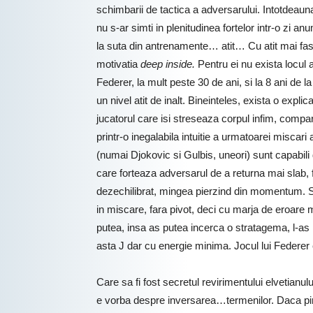
schimbarii de tactica a adversarului. Intotdeau
nu s-ar simti in plenitudinea fortelor intr-o zi 
la suta din antrenamente… atit… Cu atit mai fasc
motivatia
deep inside.
Pentru ei nu exista locul 
Federer, la mult peste 30 de ani, si la 8 ani de l
un nivel atit de inalt. Bineinteles, exista o expl
jucatorul care isi streseaza corpul infim, compar
printr-o inegalabila intuitie a urmatoarei miscari
(numai Djokovic si Gulbis, uneori) sunt capabili 
care forteaza adversarul de a returna mai slab, 
dezechilibrat, mingea pierzind din momentum. Sfi
in miscare, fara pivot, deci cu marja de eroare m
putea, insa as putea incerca o stratagema, l-a
asta J dar cu energie minima. Jocul lui Federer 
Care sa fi fost secretul revirimentului elvetian
e vorba despre inversarea…termenilor. Daca pi