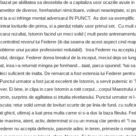
zat pe abilitatea sa deosebita de a capitaliza usor ocaziile avute in 
 ametitor de diverse, forehanduri nimicitoare, voleuri neasteptate, si pr
nt la a-si infringe mental adversarul IN PUNCT. As dori sa exemplific 
trat loviturile din prima, si a pierdut relativ usor primul set. Cu mult c
oricarui rezultat, Istomin facind un meci solid ( mult peste antrenamentul
ontrolind reverul lui Federer (iti dai seama de acest aspect cind majori
robleme unui jucator profesionist redutabil). Insa Federer nu accepta j
andul, desigur. Federer dorea breakul de la inceput, meciul deja se lun
zitat, insa i-a returnat mingea pe forehand…taiat, parca spunind: ‘hai sa
, deci suficient de inalta. De remarcat a fost extensia lui Federer pent
unctul urmator a fost jucat excelent de Istomin, a servit puternic in ‘T’,
r. Ei bine, in clipa in care Istomin a rotit corpul…corpul Maestrului a 
omin, surprins de agilitatea si intuitia elvetianului. Punctul urmator ni 
scuta: retur solid urmat de lovituri scurte de pe linia de fund, cu sufic
(ati ghicit, ultima) a luat prea multa carne si s-a dus la baza fileului. 
ie maxima, atent, activ, determinat si cu un mesaj clar pentru el: “I 
 Federer nu accepta defensiv, paseste adinc in teren, primeste o ming