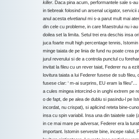
killer
. Daca pina acum, performantele sale s-au ba
in tiebreak folosind un arsenal ucigator, servicii
anul acesta elvetianul mi s-a parut mult mai ate
din cele cu probleme, in care Maestrului nu i-au in
doilea set la limita. Setul trei era deschis insa 
juca foarte mult high percentage tennis, Istomin c
minge taiata de pe linia de fund nu poate crea p
jurul reverului si de a controla punctul cu foreh
invitat la fileu cu un rever taiat, Federer nu a e
lovitura taiata a lui Federer fusese de sub fileu
fusese clar: ‘ m-ai surprins, EU eram la fileu”… P
a cules mingea intorcind-o in unghi extrem pe reve
o de fapt, de pe alea de dublu si pasindu-l pe Ist
incordat, nu crispat), si aplicind reteta bine-cuno
insa cu spin variabil. Insa una din taiatele sale 
in ce mai mare pe adversar, Federer era la turat
important. Istomin serveste bine, incepe raliul,