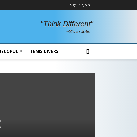
Sign in / Join
"Think Different"
~Steve Jobs
OSCOPUL
TENIS DIVERS
t