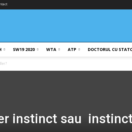
ntact
H
SW19 2020
WTA
ATP
DOCTORUL CU STAT
ller?
er instinct sau instinc