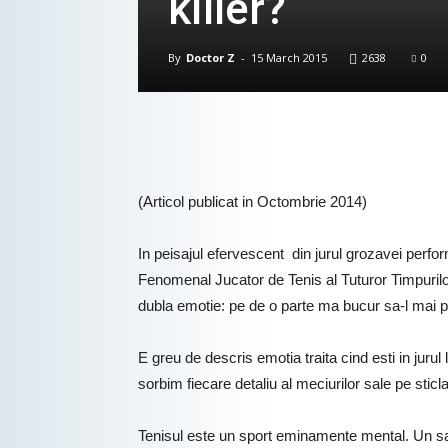
killer?
By
Doctor Z
-
15 March 2015
2638
0
(Articol publicat in Octombrie 2014)
In peisajul efervescent din jurul grozavei perfo
Fenomenal Jucator de Tenis al Tuturor Timpurilo
dubla emotie: pe de o parte ma bucur sa-l mai po
E greu de descris emotia traita cind esti in jur
sorbim fiecare detaliu al meciurilor sale pe sticl
Tenisul este un sport eminamente mental. Un sah l