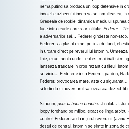
nemaiputind sa produca un loop defensive in cros
indoielile uzbecului incep sa se inmulteasca, in c
Greseala de rookie, dinamica meciului spunea cla
face intr-o carte care s-ar intitula: ‘
Federer – The
a adversarilor sai… Federer gindeste non-stop. El 
Federer s-a plasat exact pe linia de fund, chesti
in urcare direct pe reverul lui Istomin. Urmeaza 
linie, exact acolo unde fileul est mai inalt si 
lanseaza trasoare in cros razant cu fileul, Isto
serviciu… Federer e insa Federer, pardon, Nadal, 
Federer, provocarea mare, asta cu siguranta… Urm
si fortindu-si adversarul sa loveasca dezechili
Si acum,
pour la bonne bouche
…finalul… Istomi
loopy forehand pe mijloc, exact de linga arbitrul de
control. Federer se da in jurul reverului (avind
destul de central. Istomin se simte in zona de co