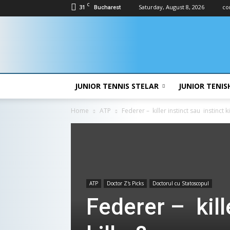
C
31
Saturday, August 8, 2026
co
Bucharest
Doctor
Zs
JUNIOR TENNIS STELAR
JUNIOR TENIS
Home
ATP
Federer – killer instinct sau instinct ki
ATP
Doctor Z's Picks
Doctorul cu Statoscopul
Federer – kill