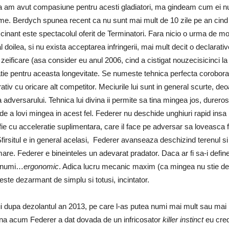
na am avut compasiune pentru acesti gladiatori, ma gindeam cum ei nu 
anume. Berdych spunea recent ca nu sunt mai mult de 10 zile pe an cind s
inant este spectacolul oferit de Terminatori. Fara nicio o urma de mot
al doilea, si nu exista acceptarea infringerii, mai mult decit o declar
a zeificare (asa consider eu anul 2006, cind a cistigat nouzecisicinci la
icatie pentru aceasta longevitate. Se numeste tehnica perfecta coroborat
ativ cu oricare alt competitor. Meciurile lui sunt in general scurte, de
 a adversarului. Tehnica lui divina ii permite sa tina mingea jos, durero
de a lovi mingea in acest fel. Federer nu deschide unghiuri rapid insa 
fie cu acceleratie suplimentara, care il face pe adversar sa loveasca f
rsitul e in general acelasi, Federer avanseaza deschizind terenul si f
are. Federer e bineinteles un adevarat pradator. Daca ar fi sa-i define
s numi…
ergonomic
. Adica lucru mecanic maxim (ca mingea nu stie de li
este dezarmant de simplu si totusi, incintator.
ului dupa dezolantul an 2013, pe care l-as putea numi mai mult sau mai
na acum Federer a dat dovada de un infricosator
killer instinct
eu cred