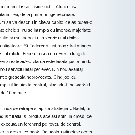
tru cu un classic inside-out… Atunci insa
ta in fileu, de la prima minge returnata.
um sa va descriu in citeva capitol ce as putea-o
e cheie si nu se intimpla cu imensa majoritate
tin primul serviciu. In serviciul al doilea
 castigatoare. Si Federer a luat magistral mingea
itul raliului Federer risca un rever in lung de
ver si este
ad-in
. Garda este lasata jos, amindoi
ou serviciu letal per ever. Din nou avantaj
rent o greseala neprovocata. Cind joci cu
u il tintuieste central, blocindu-I footwork-ul
ne de 10 minute…
n, insa se retrage si aplica strategia…Nadal, un
 redus turatia, si produs acelasi spin, in cross, de
, executa un forehand pe rever, de control,
ver in cross textbook. De acolo instinctele
cer
ca