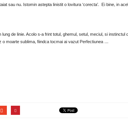
aiat sau nu. Istomin astepta linistit o lovitura ‘corecta’. Ei bine, in 
ung de linie. Acolo s-a frint totul, ghemul, setul, meciul, si instinctu
caz o moarte sublima, fiindca tocmai ai vazut Perfectiunea …