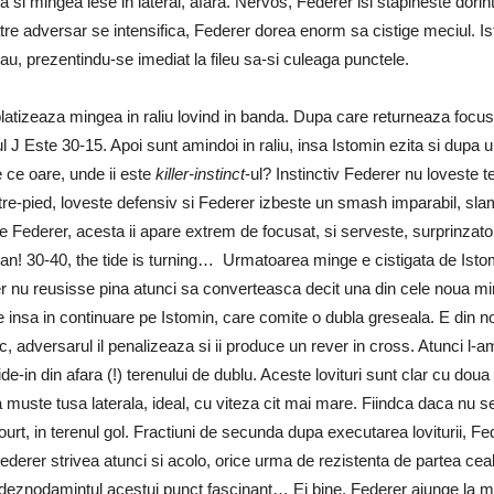
a si mingea iese in lateral, afara. Nervos, Federer isi stapineste dorint
e adversar se intensifica, Federer dorea enorm sa cistige meciul. Ist
au, prezentindu-se imediat la fileu sa-si culeaga punctele.
atizeaza mingea in raliu lovind in banda. Dupa care returneaza focusa
ul J Este 30-15. Apoi sunt amindoi in raliu, insa Istomin ezita si dupa 
e ce oare, unde ii este
killer-instinct
-ul? Instinctiv Federer nu loveste t
tre-pied, loveste defensiv si Federer izbeste un smash imparabil, sl
pe Federer, acesta ii apare extrem de focusat, si serveste, surprinzato
ian! 30-40, the tide is turning… Urmatoarea minge e cistigata de Isto
erer nu reusisse pina atunci sa converteasca decit una din cele noua mi
te insa in continuare pe Istomin, care comite o dubla greseala. E din 
c, adversarul il penalizeaza si ii produce un rever in cross. Atunci l-a
ide-in din afara (!) terenului de dublu. Aceste lovituri sunt clar cu doua 
 sa muste tusa laterala, ideal, cu viteza cit mai mare. Fiindca daca nu 
ourt, in terenul gol. Fractiuni de secunda dupa executarea loviturii, Fede
derer strivea atunci si acolo, orice urma de rezistenta de partea cealalt
ti deznodamintul acestui punct fascinant… Ei bine, Federer ajunge la mi