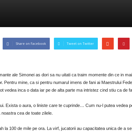
Share on Facebook
Tweet on Twitter
rmante ale Simonei as dori sa nu uitati ca traim momente din ce in mai
r. Pentru mine, ca si pentru numarul imens de fani ai Maestrului Feder
t vedea inca o data iar pe de alta parte ma intristez cind stiu ca de
ul lui. Exista o aura, o liniste care te cuprinde… Cum nu-l putea vedea
a noastra cea de toate zilele.
a 100 de mile pe ora. La virf, jucatorii au capacitatea unica de a se a