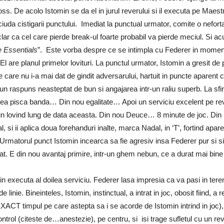
s. De acolo Istomin se da el in jurul reverului si il executa pe Maes
iuda cistigarii punctului. Imediat la punctual urmator, comite o neforta
r ca cel care pierde break-ul foarte probabil va pierde meciul. Si ac
 Essentials
”. Este vorba despre ce se intimpla cu Federer in moment
are planul primelor lovituri. La punctul urmator, Istomin a gresit de pu
e care nu i-a mai dat de gindit adversarului, hartuit in puncte aparent
un raspuns neasteptat de bun si angajarea intr-un raliu superb. La sfirs
mingea pisca banda… Din nou egalitate… Apoi un serviciu excelent pe re
min lovind lung de data aceasta. Din nou Deuce… 8 minute de joc. Din n
si ii aplica doua forehanduri inalte, marca Nadal, in ‘T’, fortind apa
atorul punct Istomin incearca sa fie agresiv insa Federer pur si simpl
brat. E din nou avantaj primire, intr-un ghem nebun, ce a durat mai bi
n executa al doilea serviciu. Federer lasa impresia ca va pasi in tere
 linie. Bineinteles, Istomin, instinctual, a intrat in joc, obosit fiind, a
 EXACT timpul pe care astepta sa i se acorde de Istomin intrind in joc)
ntrol (citeste de…anestezie), pe centru, si isi trage sufletul cu un re