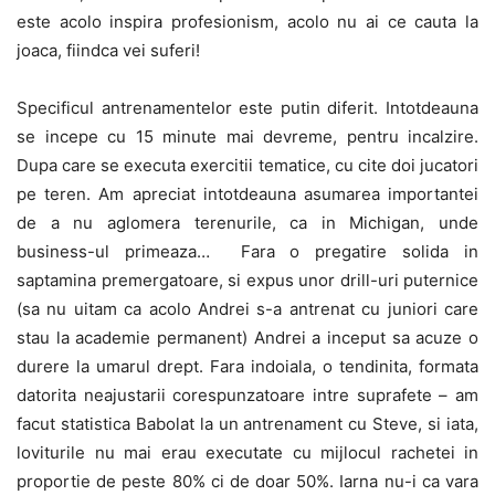
este acolo inspira profesionism, acolo nu ai ce cauta la
joaca, fiindca vei suferi!
Specificul antrenamentelor este putin diferit. Intotdeauna
se incepe cu 15 minute mai devreme, pentru incalzire.
Dupa care se executa exercitii tematice, cu cite doi jucatori
pe teren. Am apreciat intotdeauna asumarea importantei
de a nu aglomera terenurile, ca in Michigan, unde
business-ul primeaza… Fara o pregatire solida in
saptamina premergatoare, si expus unor drill-uri puternice
(sa nu uitam ca acolo Andrei s-a antrenat cu juniori care
stau la academie permanent) Andrei a inceput sa acuze o
durere la umarul drept. Fara indoiala, o tendinita, formata
datorita neajustarii corespunzatoare intre suprafete – am
facut statistica Babolat la un antrenament cu Steve, si iata,
loviturile nu mai erau executate cu mijlocul rachetei in
proportie de peste 80% ci de doar 50%. Iarna nu-i ca vara