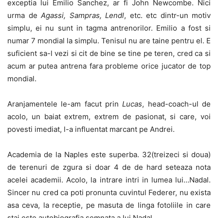
exceptia lui Emilio Sanchez, ar fi John Newcombe. Nici
urma de
Agassi, Sampras, Lendl
, etc. etc dintr-un motiv
simplu, ei nu sunt in tagma antrenorilor. Emilio a fost si
numar 7 mondial la simplu. Tenisul nu are taine pentru el. E
suficient sa-l vezi si cit de bine se tine pe teren, cred ca si
acum ar putea antrena fara probleme orice jucator de top
mondial.
Aranjamentele le-am facut prin
Lucas
, head-coach-ul de
acolo, un baiat extrem, extrem de pasionat, si care, voi
povesti imediat, l-a influentat marcant pe Andrei.
Academia de la Naples este superba. 32(treizeci si doua)
de terenuri de zgura si doar 4 de de hard seteaza nota
acelei academii. Acolo, la intrare intri in lumea lui…Nadal.
Sincer nu cred ca poti pronunta cuvintul Federer, nu exista
asa ceva, la receptie, pe masuta de linga fotoliile in care
stai este autobiografia semnata a lui Nadal….