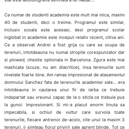
Ca numar de studenti academia este mult mai mica, maxim
40 de studenti, deci o treime. Programul este similar,
inclusiv scoala este aceeasi, desi programul scolar
inglobat in academie este inceput relativ recent, citiva ani.
Ce a observat Andrei a fost grija cu care se ocupa de
terenuri, intotdeauna nu numai stropite corespunzator dar
si
plowed,
chestie optionala in Barcelona. Zgura este mai
mashcata (scuze, nu am diacritice), insa terenurile sunt
nivelate foarte bine. Am ramas impresionat de atasamentul
domnului Sanchez fata de terenurile academiei sale… era
intotdeauna in cautarea unui fir de iarba ce trebuie
indepartat sau vreunui capac de la o sticla ce trebuie pus
la gunoi. Impresionant. Si mi-a placut enorm tinuta sa
impecabila, si ochiul de vultur care survola toate
terenurile, fiecare antrenor de-acolo, cite unul la maxim 3
terenuri, ii simteau fiorul privirii sale aprent blinde. Tot ce