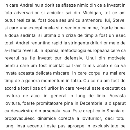
in care Andrei nu a dorit sa afiseze nimic din ce a invatat in
fata adversarilor si amicilor sai din Michigan, tot ce am
putut realiza au fost doua sesiuni cu antrenorul lui, Steve,
si care una exceptionala si o sedinta cu mine, foarte buna.
a doua sedinta, si ultima din criza de timp a fost un esec
total, Andrei renuntind rapid la stringenta drilurilor mele de
a-i testa reverul. In Spania, metodologia europeana cere ca
reverul sa fie invatat pur defensiv. Unul din motivele
pentru care am fost incintat ca l-am trimis acolo e ca va
invata aceasta delicata miscare, in care corpul nu mai are
timp de a genera momentum in fatza. Cu ce nu am fost de
acord a fost lipsa drilurilor in care reverul este executat ca
lovitura de atac, in general in lung de linia. Aceasta
lovitura, foarte promitatoare pina in Decembrie, a disparut
cu desavirsire din arsenalul sau. Este drept ca in Spania ei
propavaduiesc dinamica corecta a loviturilor, deci totul
lung, insa accentul este pus aproape in exclusivitate pe