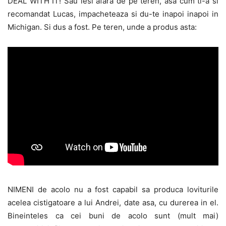
DEAL WITH IT! Sau iesi afara de pe teren, asa cum ti-a si
recomandat Lucas, impacheteaza si du-te inapoi inapoi in
Michigan. Si dus a fost. Pe teren, unde a produs asta:
NIMENI de acolo nu a fost capabil sa produca loviturile
acelea cistigatoare a lui Andrei, date asa, cu durerea in el.
Bineinteles ca cei buni de acolo sunt (mult mai)