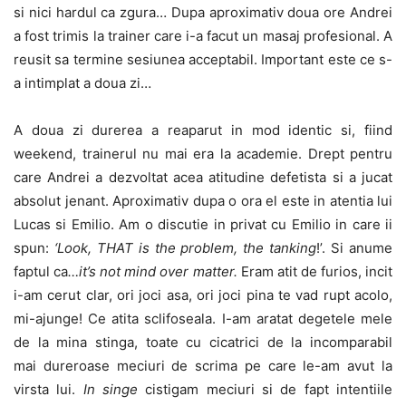
si nici hardul ca zgura… Dupa aproximativ doua ore Andrei
a fost trimis la trainer care i-a facut un masaj profesional. A
reusit sa termine sesiunea acceptabil. Important este ce s-
a intimplat a doua zi…
A doua zi durerea a reaparut in mod identic si, fiind
weekend, trainerul nu mai era la academie. Drept pentru
care Andrei a dezvoltat acea atitudine defetista si a jucat
absolut jenant. Aproximativ dupa o ora el este in atentia lui
Lucas si Emilio. Am o discutie in privat cu Emilio in care ii
spun:
‘Look, THAT is the problem, the tanking
!’. Si anume
faptul ca
…it’s not mind over matter.
Eram atit de furios, incit
i-am cerut clar, ori joci asa, ori joci pina te vad rupt acolo,
mi-ajunge! Ce atita sclifoseala. I-am aratat degetele mele
de la mina stinga, toate cu cicatrici de la incomparabil
mai dureroase meciuri de scrima pe care le-am avut la
virsta lui.
In singe
cistigam meciuri si de fapt intentiile