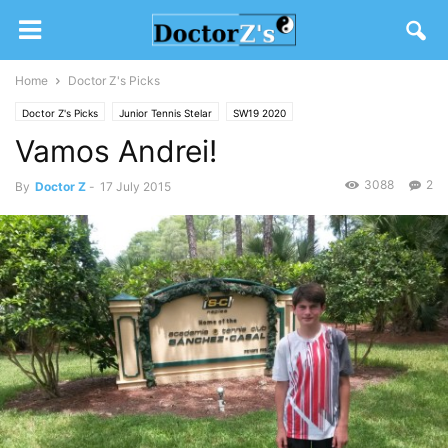
Home
Doctor Z's Picks
Doctor Z's Picks
Junior Tennis Stelar
SW19 2020
Vamos Andrei!
3088
2
By
Doctor Z
-
17 July 2015