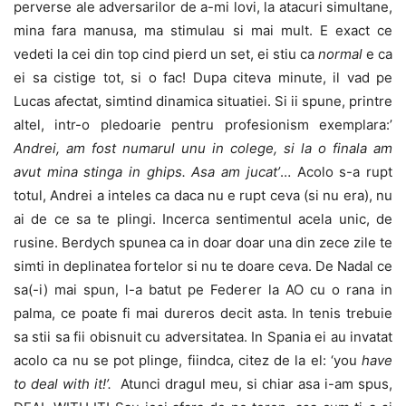
perverse ale adversarilor de a-mi lovi, la atacuri simultane,
mina fara manusa, ma stimulau si mai mult. E exact ce
vedeti la cei din top cind pierd un set, ei stiu ca
normal
e ca
ei sa cistige tot, si o fac! Dupa citeva minute, il vad pe
Lucas afectat, simtind dinamica situatiei. Si ii spune, printre
altel, intr-o pledoarie pentru profesionism exemplara:’
Andrei, am fost numarul unu in colege, si la o finala am
avut mina stinga in ghips. Asa am jucat’
… Acolo s-a rupt
totul, Andrei a inteles ca daca nu e rupt ceva (si nu era), nu
ai de ce sa te plingi. Incerca sentimentul acela unic, de
rusine. Berdych spunea ca in doar doar una din zece zile te
simti in deplinatea fortelor si nu te doare ceva. De Nadal ce
sa(-i) mai spun, l-a batut pe Federer la AO cu o rana in
palma, ce poate fi mai dureros decit asta. In tenis trebuie
sa stii sa fii obisnuit cu adversitatea. In Spania ei au invatat
acolo ca nu se pot plinge, fiindca, citez de la el: ‘you
have
to deal with it!’.
Atunci dragul meu, si chiar asa i-am spus,