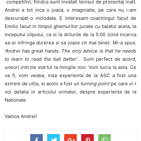
competitivi, fiindca sunt invatati tenisul de procentaj inalt.
Andrei e tot inca o joaca, o imaginatie, pe care nu i-am
descurajat-o niciodata. E interesant coachingul facut de
Emilio facut in timpul ghemurilor jucate cu baiatul acela, la
inceputul clipului, ca si la drilurile de la 5:00 (cind incerca
sa-si infringa durerea si sa joace cit mai bine). Mi-a spus:
‘Andrei has great hands. The only advice is that he needs
to learn to read the ball better’
. Sunt perfect de acord,
uneori intirzie startul la mingile moi. Vom lucra la asta. Ce
va fi, vom vedea, insa experienta de la ASC a fost una
extrem de utila, si acolo a fost un
turning point
pe care vi-l
voi detalia in articolul urmator, despre experienta de la
Nationale.
Vamos Andrei!