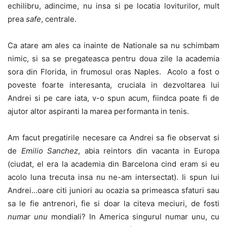
echilibru, adincime, nu insa si pe locatia loviturilor, mult
prea
safe
, centrale.
Ca atare am ales ca inainte de Nationale sa nu schimbam
nimic, si sa se pregateasca pentru doua zile la academia
sora din Florida, in frumosul oras Naples. Acolo a fost o
poveste foarte interesanta, cruciala in dezvoltarea lui
Andrei si pe care iata, v-o spun acum, fiindca poate fi de
ajutor altor aspiranti la marea performanta in tenis.
Am facut pregatirile necesare ca Andrei sa fie observat si
de
Emilio Sanchez
, abia reintors din vacanta in Europa
(ciudat, el era la academia din Barcelona cind eram si eu
acolo luna trecuta insa nu ne-am intersectat). Ii spun lui
Andrei…oare citi juniori au ocazia sa primeasca sfaturi sau
sa le fie antrenori, fie si doar la citeva meciuri, de fosti
numar unu
mondiali? In America singurul numar unu, cu