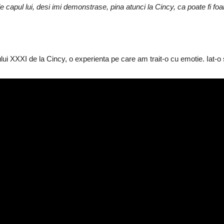
de capul lui, desi imi demonstrase, pina atunci la Cincy, ca poate fi fo
i XXXI de la Cincy, o experienta pe care am trait-o cu emotie. Iat-o s