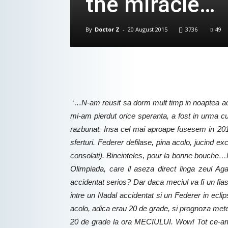
the miracle…
By
Doctor Z
-
20 August 2015
3736
49
‘…
N-am reusit sa dorm mult timp in noaptea a
mi-am pierdut orice speranta, a fost in urma c
razbunat. Insa cel mai aproape fusesem in 2010
sferturi. Federer defilase, pina acolo, jucind ex
consolati). Bineinteles, pour la bonne bouche…
Olimpiada, care il aseza direct linga zeul A
accidentat serios? Dar daca meciul va fi un fia
intre un Nadal accidentat si un Federer in ecl
acolo, adica erau 20 de grade, si prognoza meteo
20 de grade la ora MECIULUI. Wow! Tot ce-am fa