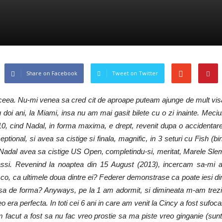
Share on Facebook
Tweet on Twitter
ceea. Nu-mi venea sa cred cit de aproape puteam ajunge de mult visa
u doi ani, la Miami, insa nu am mai gasit bilete cu o zi inainte. Me
, cind Nadal, in forma maxima, e drept, revenit dupa o accidentare
ceptional, si avea sa cistige si finala, magnific, in 3 seturi cu Fish (
Nadal avea sa cistige US Open, completindu-si, meritat, Marele Sle
gassi. Revenind la noaptea din 15 August (2013), incercam sa-mi
sco, ca ultimele doua dintre ei? Federer demonstrase ca poate iesi d
ipsa de forma? Anyways, pe la 1 am adormit, si dimineata m-am trezit
 era perfecta. In toti cei 6 ani in care am venit la Cincy a fost sufo
cut a fost sa nu fac vreo prostie sa ma piste vreo ginganie (sunt 