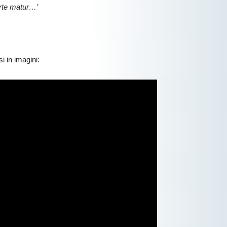
arte matur…’
i in imagini: