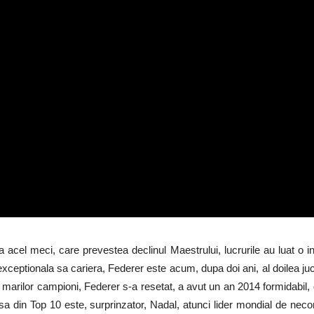
cel meci, care prevestea declinul Maestrului, lucrurile au luat o into
exceptionala sa cariera, Federer este acum, dupa doi ani, al doilea juc
 marilor campioni, Federer s-a resetat, a avut un an 2014 formidabil, d
a din Top 10 este, surprinzator, Nadal, atunci lider mondial de necont