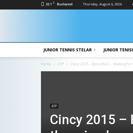
C
32.1
Thursday, August 6, 2026
Bucharest
Doctor
Zs
JUNIOR TENNIS STELAR
JUNIOR TENIS
Home
ATP
Cincy 2015 – Episodul 2 – Waiting for
ATP
Cincy 2015 – 