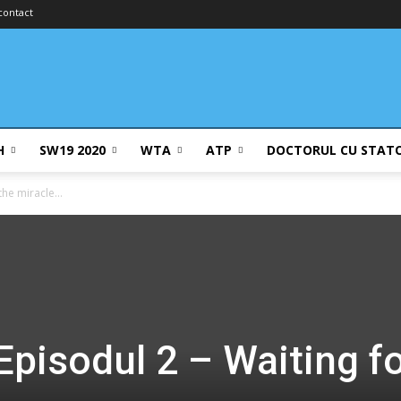
contact
H
SW19 2020
WTA
ATP
DOCTORUL CU STAT
 the miracle…
Episodul 2 – Waiting f