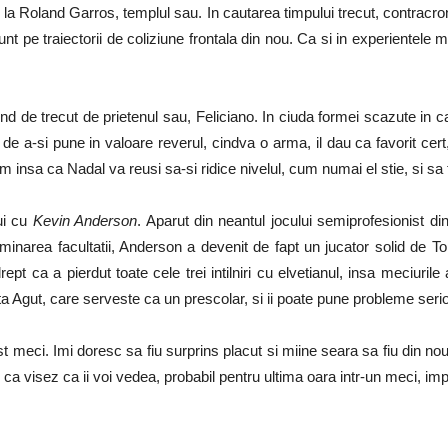
 la Roland Garros, templul sau. In cautarea timpului trecut, contracron
nt pe traiectorii de coliziune frontala din nou. Ca si in experientele 
d de trecut de prietenul sau, Feliciano. In ciuda formei scazute in c
e a-si pune in valoare reverul, cindva o arma, il dau ca favorit cert,
 insa ca Nadal va reusi sa-si ridice nivelul, cum numai el stie, si sa 
ui cu
Kevin Anderson
. Aparut din neantul jocului semiprofesionist d
inarea facultatii, Anderson a devenit de fapt un jucator solid de T
t ca a pierdut toate cele trei intilniri cu elvetianul, insa meciuri
a Agut, care serveste ca un prescolar, si ii poate pune probleme seri
t meci. Imi doresc sa fiu surprins placut si miine seara sa fiu din no
ca visez ca ii voi vedea, probabil pentru ultima oara intr-un meci, im