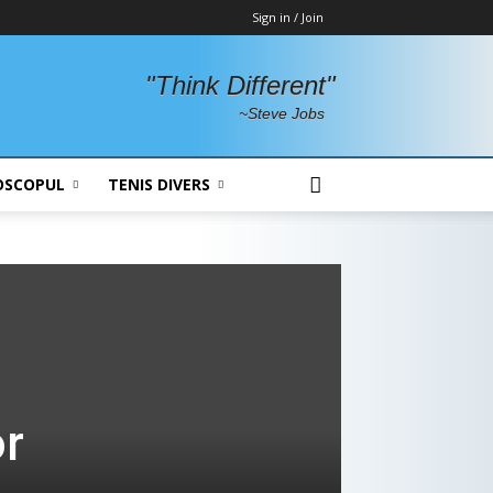
Sign in / Join
"Think Different"
~Steve Jobs
OSCOPUL
TENIS DIVERS
or