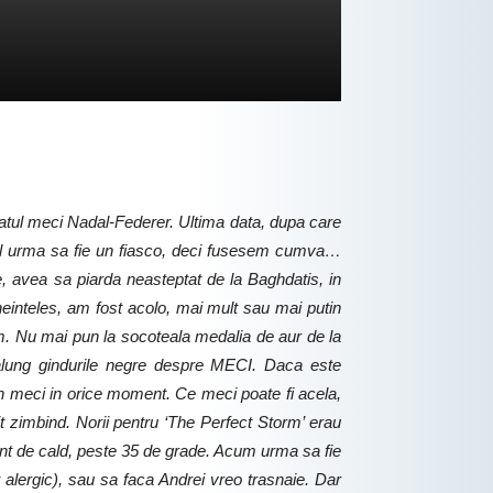
tul meci Nadal-Federer. Ultima data, dupa care
ciul urma sa fie un fiasco, deci fusesem cumva…
, avea sa piarda neasteptat de la Baghdatis, in
bineinteles, am fost acolo, mai mult sau mai putin
m. Nu mai pun la socoteala medalia de aur de la
 alung gindurile negre despre MECI. Daca este
in meci in orice moment. Ce meci poate fi acela,
 zimbind. Norii pentru ‘The Perfect Storm’ erau
cant de cald, peste 35 de grade. Acum urma sa fie
alergic), sau sa faca Andrei vreo trasnaie. Dar