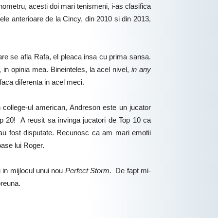
ometru, acesti doi mari tenismeni, i-as clasifica
mele anterioare de la Cincy, din 2010 si din 2013,
are se afla Rafa, el pleaca insa cu prima sansa.
 in opinia mea. Bineinteles, la acel nivel,
in any
faca diferenta in acel meci.
in college-ul american, Andreson este un jucator
op 20! A reusit sa invinga jucatori de Top 10 ca
le au fost disputate. Recunosc ca am mari emotii
oase lui Roger.
u in mijlocul unui nou
Perfect Storm.
De fapt mi-
preuna.