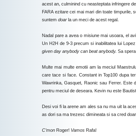
acest an, culminind cu neasteptata infringere de
FARA ezitare cei mai mari din toate timpurile, su
suntem
doar
la un meci de acest regal.
Nadal pare a avea o misiune mai usoara, el avin
Un H2H de 9-3 precum si inabilitatea lui Lopez d
given day anybody can beat anybody.
Sa speram
Multe mai multe emotii am la meciul Maestrul
care tace si face. Constant in Top100 dupa term
Wawrinka, Gasquet, Raonic sau Ferrer. Este drep
pentru meciul de deseara. Kevin nu este Bautist
Desi voi fi la arene am ales sa nu ma uit la aces
as dori sa ma trezesc dimineata si sa cred doar 
C’mon
Roger!
Vamos
Rafa!